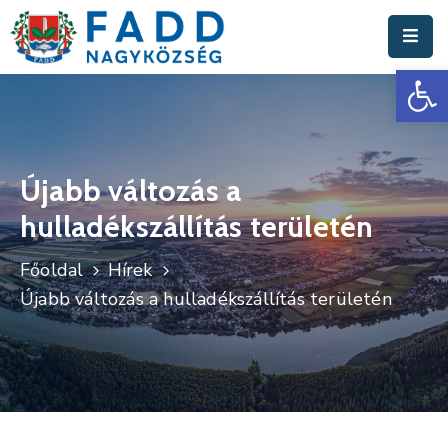
Es
Aktuális
Hírek
Polgármesteri
Hivatal
Újabb változás a
hulladékszállítás területén
Fadd
Nagyközség
Főoldal
Hírek
Turisztika
Újabb változás a hulladékszállítás területén
Választási
Információk
Események