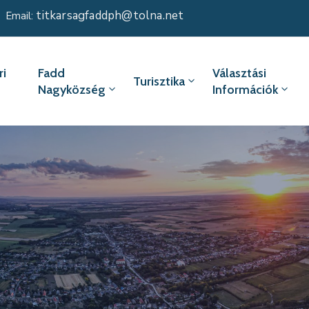
titkarsagfaddph@tolna.net
Email:
i
Fadd
Választási
Turisztika
Nagyközség
Információk