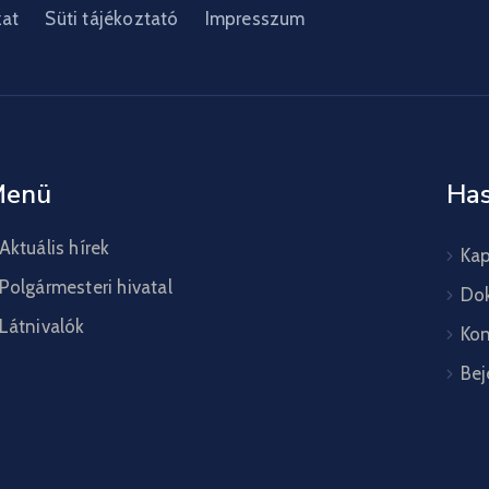
zat
Süti tájékoztató
Impresszum
Menü
Has
Aktuális hírek
Kap
Polgármesteri hivatal
Do
Látnivalók
Kon
Bej