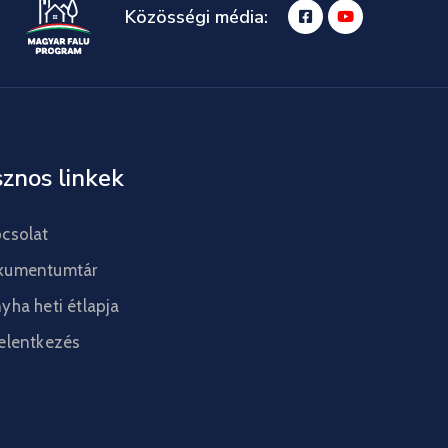
Közösségi média:
znos linkek
csolat
kumentumtár
yha heti étlapja
elentkezés