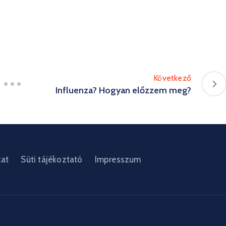
Következő
Influenza? Hogyan előzzem meg?
zat
Süti tájékoztató
Impresszum