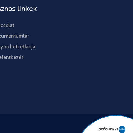
znos linkek
csolat
kumentumtár
yha heti étlapja
elentkezés