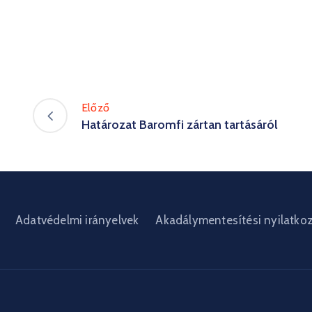
Előző
Határozat Baromfi zártan tartásáról
Adatvédelmi irányelvek
Akadálymentesítési nyilatko