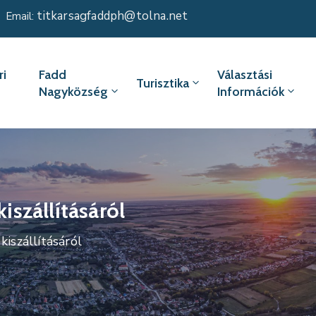
titkarsagfaddph@tolna.net
Email:
i
Fadd
Választási
Turisztika
Nagyközség
Információk
kiszállításáról
kiszállításáról