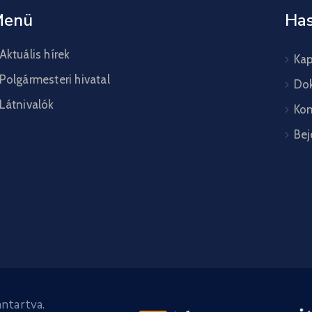
Menü
Has
Aktuális hírek
Kap
Polgármesteri hivatal
Do
Látnivalók
Kon
Bej
ntartva.