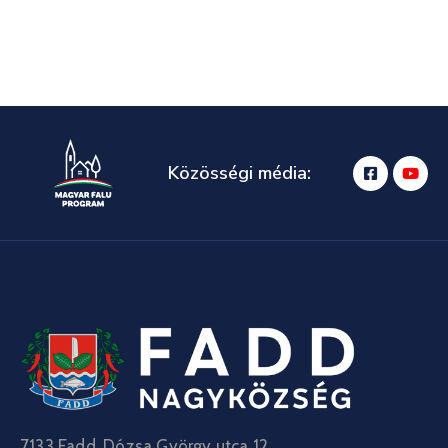
Közösségi média:
7133 Fadd, Dózsa György utca 12.