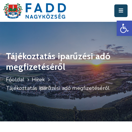
Es
Aktuális
Hírek
Polgármesteri
Hivatal
Tájékoztatás iparűzési adó
megfizetéséről
Fadd
Nagyközség
Főoldal
Hírek
Turisztika
Tájékoztatás iparűzési adó megfizetéséről
Választási
Információk
Események