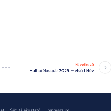
Következő
Hulladéknapár 2025. – első félév
zat
Süti tájékoztató
Impresszum