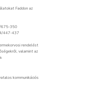
gálatokat Faddon az
74/675-350
 74/447-437
ermekorvosi rendelést
tőségekről, valamint az
a.
hivatalos kommunikációs