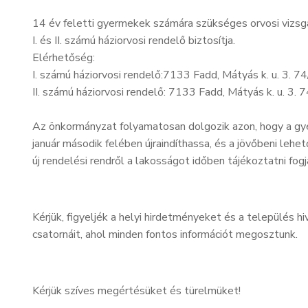
14 év feletti gyermekek számára szükséges orvosi vizs
I. és II. számú háziorvosi rendelő biztosítja.
Elérhetőség:
I. számú háziorvosi rendelő:7133 Fadd, Mátyás k. u. 3. 
II. számú háziorvosi rendelő: 7133 Fadd, Mátyás k. u. 3.
Az önkormányzat folyamatosan dolgozik azon, hogy a gy
január második felében újraindíthassa, és a jövőbeni lehe
új rendelési rendről a lakosságot időben tájékoztatni fogj
Kérjük, figyeljék a helyi hirdetményeket és a település 
csatornáit, ahol minden fontos információt megosztunk.
Kérjük szíves megértésüket és türelmüket!