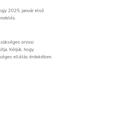
hogy 2025. január első
endelés.
szükséges orvosi
tja. Kérjük, hogy
kséges ellátás érdekében.