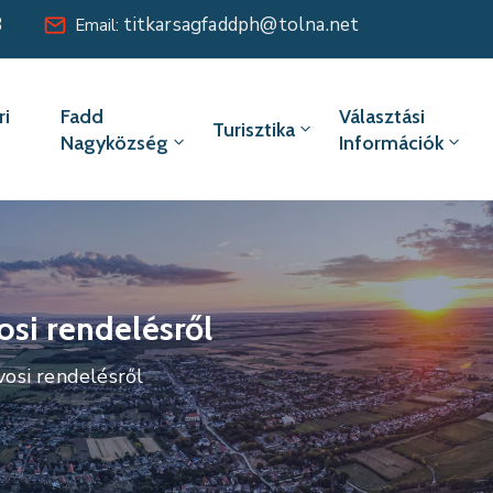
8
titkarsagfaddph@tolna.net
Email:
i
Fadd
Választási
Turisztika
Nagyközség
Információk
osi rendelésről
osi rendelésről