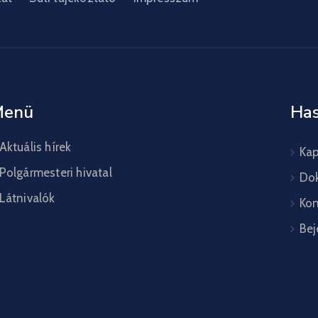
Menü
Has
Aktuális hírek
Kap
Polgármesteri hivatal
Do
Látnivalók
Kon
Bej