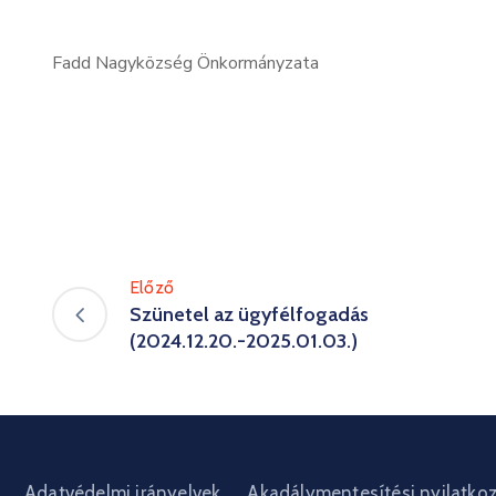
Fadd Nagyközség Önkormányzata
Előző
Szünetel az ügyfélfogadás
(2024.12.20.-2025.01.03.)
Adatvédelmi irányelvek
Akadálymentesítési nyilatko