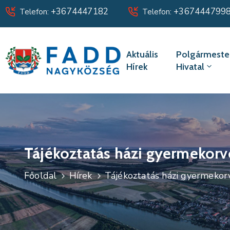
+3674447182
+367444799
Telefon:
Telefon:
Aktuális
Polgármester
Hírek
Hivatal
Tájékoztatás házi gyermekorv
Főoldal
Hírek
Tájékoztatás házi gyermekorv