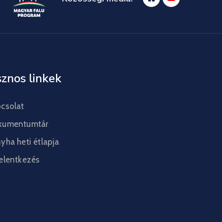
znos linkek
csolat
kumentumtár
yha heti étlapja
elentkezés