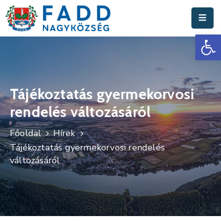
Es
Aktuális
Hírek
Polgármesteri
Hivatal
Tájékoztatás gyermekorvosi
rendelés változásáról
Fadd
Nagyközség
Főoldal
Hírek
Turisztika
Tájékoztatás gyermekorvosi rendelés
változásáról
Választási
Információk
Események