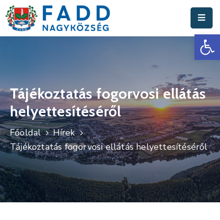
Es
Aktuális
Hírek
Polgármesteri
Hivatal
Tájékoztatás fogorvosi ellátás
helyettesítéséről
Fadd
Nagyközség
Főoldal
Hírek
Turisztika
Tájékoztatás fogorvosi ellátás helyettesítéséről
Választási
Információk
Események