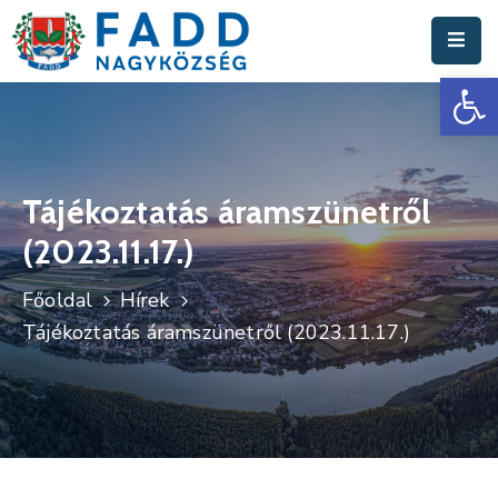
Es
Aktuális
Hírek
Polgármesteri
Hivatal
Tájékoztatás áramszünetről
(2023.11.17.)
Fadd
Nagyközség
Főoldal
Hírek
Turisztika
Tájékoztatás áramszünetről (2023.11.17.)
Választási
Információk
Események