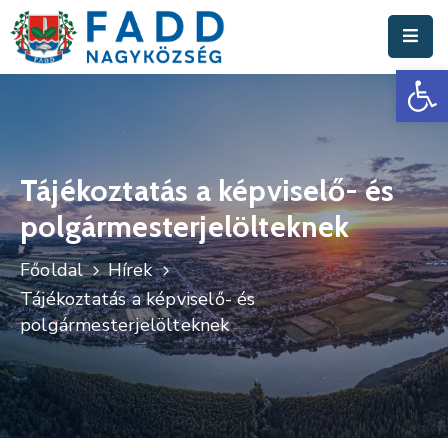
Es
Aktuális
Hírek
Polgármesteri
Hivatal
Tájékoztatás a képviselő- és
polgármesterjelölteknek
Fadd
Nagyközség
Főoldal
Hírek
Turisztika
Tájékoztatás a képviselő- és
polgármesterjelölteknek
Választási
Információk
Események