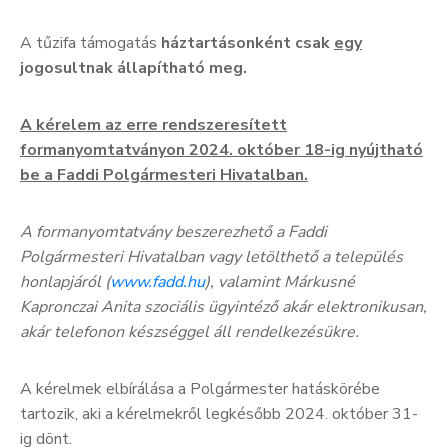
A tűzifa támogatás
háztartásonként csak
egy
jogosultnak állapítható meg.
A kérelem az erre rendszeresített
formanyomtatványon 2024. október 18-ig nyújtható
be a Faddi Polgármesteri Hivatalban.
A formanyomtatvány beszerezhető a Faddi
Polgármesteri Hivatalban vagy letölthető a település
honlapjáról (
www.fadd.hu
), valamint Márkusné
Kapronczai Anita szociális ügyintéző akár elektronikusan,
akár telefonon készséggel áll rendelkezésükre.
A kérelmek elbírálása a Polgármester hatáskörébe
tartozik, aki a kérelmekről legkésőbb 2024. október 31-
ig dönt.