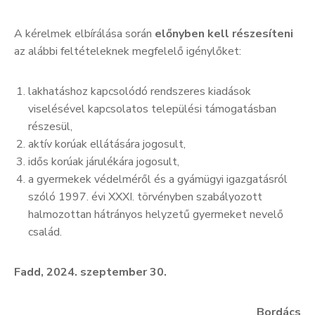
A kérelmek elbírálása során
előnyben kell részesíteni
az alábbi feltételeknek megfelelő igénylőket:
lakhatáshoz kapcsolódó rendszeres kiadások
viselésével kapcsolatos települési támogatásban
részesül,
aktív korúak ellátására jogosult,
idős korúak járulékára jogosult,
a gyermekek védelméről és a gyámügyi igazgatásról
szóló 1997. évi XXXI. törvényben szabályozott
halmozottan hátrányos helyzetű gyermeket nevelő
család.
Fadd, 2024. szeptember 30.
Bordács