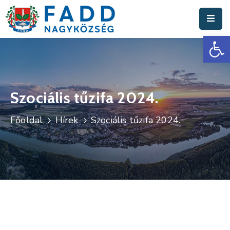
Es
Aktuális
Hírek
Polgármesteri
Hivatal
Szociális tűzifa 2024.
Fadd
Főoldal
Hírek
Szociális tűzifa 2024.
Nagyközség
Turisztika
Választási
Információk
Események