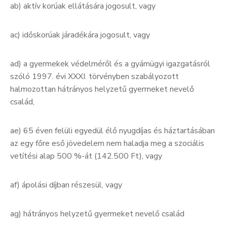
ab) aktív korúak ellátására jogosult, vagy
ac) időskorúak járadékára jogosult, vagy
ad) a gyermekek védelméről és a gyámügyi igazgatásról
szóló 1997. évi XXXI. törvényben szabályozott
halmozottan hátrányos helyzetű gyermeket nevelő
család,
ae) 65 éven felüli egyedül élő nyugdíjas és háztartásában
az egy főre eső jövedelem nem haladja meg a szociális
vetítési alap 500 %-át (142.500 Ft), vagy
af) ápolási díjban részesül, vagy
ag) hátrányos helyzetű gyermeket nevelő család