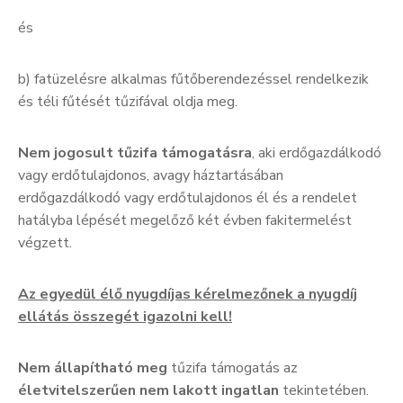
és
b) fatüzelésre alkalmas fűtőberendezéssel rendelkezik
és téli fűtését tűzifával oldja meg.
Nem jogosult tűzifa támogatásra
, aki erdőgazdálkodó
vagy erdőtulajdonos, avagy háztartásában
erdőgazdálkodó vagy erdőtulajdonos él és a rendelet
hatályba lépését megelőző két évben fakitermelést
végzett.
Az egyedül élő nyugdíjas kérelmezőnek a nyugdíj
ellátás összegét igazolni kell!
Nem állapítható meg
tűzifa támogatás az
életvitelszerűen nem lakott ingatlan
tekintetében.