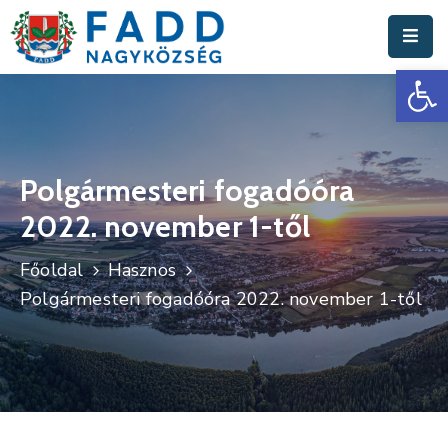
Es
Aktuális
Hírek
Polgármesteri
Hivatal
Polgármesteri fogadóóra
2022. november 1-től
Fadd
Nagyközség
Főoldal
Hasznos
Turisztika
Polgármesteri fogadóóra 2022. november 1-től
Választási
Információk
Események