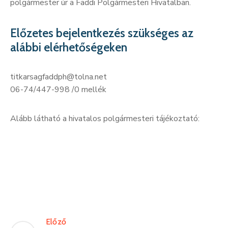
polgármester úr a Faddi Polgármesteri Hivatalban.
Előzetes bejelentkezés szükséges az
alábbi elérhetőségeken
titkarsagfaddph@tolna.net
06-74/447-998 /0 mellék
Alább látható a hivatalos polgármesteri tájékoztató:
Előző