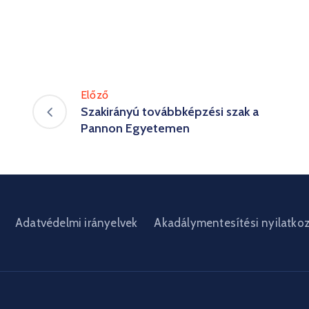
Előző
Szakirányú továbbképzési szak a
Pannon Egyetemen
Adatvédelmi irányelvek
Akadálymentesítési nyilatko