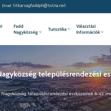
titkarsagfaddph@tolna.net
Email:
i
Fadd
Választási
Turisztika
Nagyközség
Információk
Nagyközség településrendezési es
 Nagyközség településrendezési eszközeinek 6. sz. 