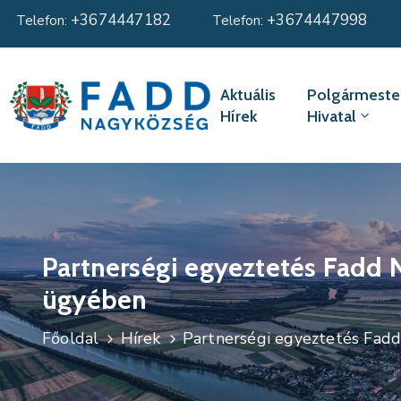
+3674447182
+3674447998
Telefon:
Telefon:
Aktuális
Polgármester
Hírek
Hivatal
Partnerségi egyeztetés Fadd 
ügyében
Főoldal
Hírek
Partnerségi egyeztetés Fadd