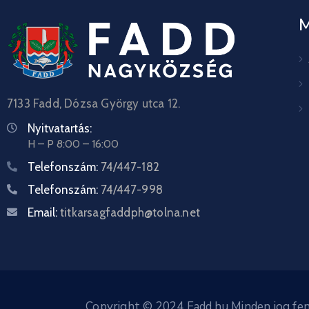
7133 Fadd, Dózsa György utca 12.
Nyitvatartás:
H – P 8:00 – 16:00
Telefonszám:
74/447-182
Telefonszám:
74/447-998
Email:
titkarsagfaddph@tolna.net
Copyright © 2024 Fadd.hu Minden jog fen