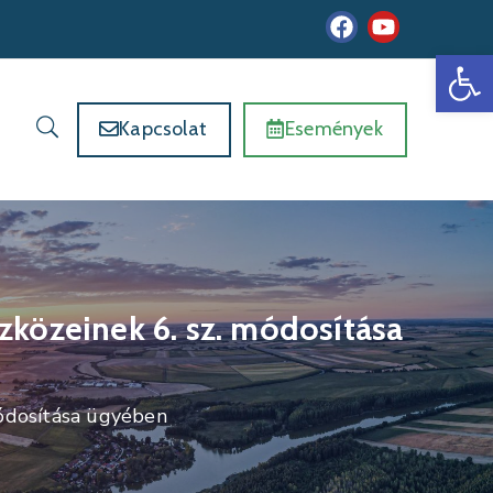
Es
Kapcsolat
Események
zközeinek 6. sz. módosítása
módosítása ügyében