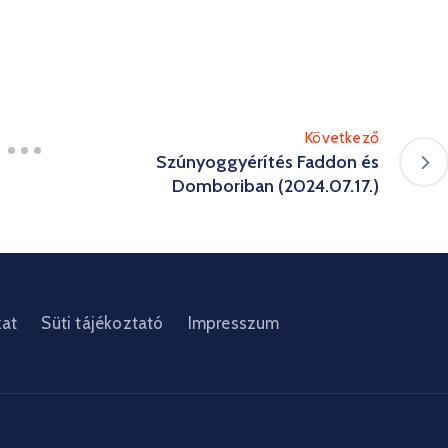
Következő
Szúnyoggyérítés Faddon és
Domboriban (2024.07.17.)
zat
Süti tájékoztató
Impresszum