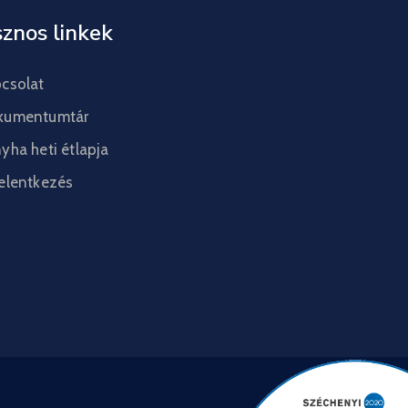
znos linkek
csolat
kumentumtár
yha heti étlapja
elentkezés