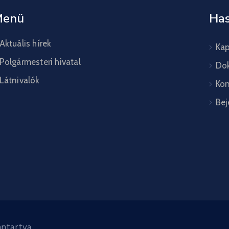
Menü
Has
Aktuális hírek
Kap
Polgármesteri hivatal
Do
Látnivalók
Kon
Bej
ntartva.