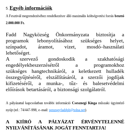
Egyéb információk
5.
A Fesztivál
megrendezéséhez rendelkezésre áll
ó
maximális
költségvetési forrás
bruttó
2.000
.000 Ft
.
Fadd
Nagyközség
Ö
nkormányzata biztosítja a
programok lebonyolításához szükséges helyet,
színpadot
, á
ramo
t
, vizet, mosdó
–
használati
lehetőséget.
A
szervező
gondoskodik
a szakhatósági
engedélyek
beszerzését
ről
a
programokhoz
szükséges
han
g
techniká
ról
, a keletkezett hulladék
össz
egyűjtésé
ről
, elszállításá
ról
, a szerzői jogdíjak
kifizetésé
ről
,
a munka
-, tűz- és balesetv
édelmi
előírások betart
ásár
ól,
a
biztonsági szolgálat
ról.
A pályázatta
l kapcsolatban további
információ
Csesznegi
K
inga
műszaki ügyintéző
nyújt
(
t
el.: 74/447-998, e
–
mail:
p
enzugyfaddph@tolna.net
)
.
A KI
ÍRÓ A PÁLYÁZAT ÉRVÉNYTELENNÉ
NYILVÁNÍTÁSÁNAK JOGÁT FENNTARTJA!