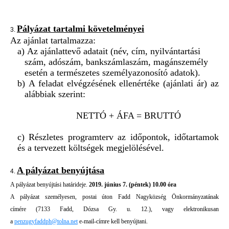
Pályázat
tartalmi
kö
vetelménye
i
3.
Az ajánlat tartalmazza:
a)
Az ajánlattevő
adatai
t (név, cím, nyilvántartási
szám, adósz
ám, bankszámlaszám,
magánszemély
esetén a természetes személyazonosító adatok)
.
b)
A feladat elvégzésének ellenértéke (ajánlati ár)
az
alábbiak szerint:
NETTÓ + ÁFA =
B
RUTTÓ
c)
Rész
letes programterv az időpontok, időtartamok
és a tervezett költségek megjel
ölésével
.
A pályázat
benyújt
ása
4.
A pályázat
benyújt
ási határideje.
2019.
j
únius 7. (péntek) 10.00 óra
A pályázat
személye
sen
,
postai úton
Fadd Nagyközség Önkormányzatának
címére
(
7133 Fadd,
D
ózsa Gy. u. 12.
), vagy elektronikusan
a
penzugyfadd
ph@tolna
.net
e-mail
-címre
kell benyúj
tani.