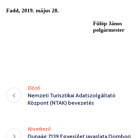
Fadd, 201
9
.
május
28
.
Fü
löp János
polgármester
Előző
Nemzeti Turisztikai Adatszolgáltató
Központ (NTAK) bevezetés
Következő
Dunaág 7139 Egyesület javaslata Dombori