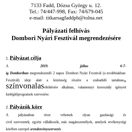
7133 Fadd, Dózsa György u. 12.
Tel.: 74/447-998, Fax: 74/679-045
e-mail:
titkarsag
faddph
@tolna
.net
Pályázati
f
elhívás
Dombori Nyár
i
Fesztivál megrendezésére
P
ályázat célja
1.
A
2019. j
úlius 6-7-
ig
Domboriban
megrendezendő
2
n
apos
Dombori
N
yár
i
Fesztivál
(a továbbiakban:
,
Fesztivál)
ideje ala
tt a közönség
részére
a szabadidő
tartalmas
színvonalas
eltöltésére alkal
mas
, valamennyi korosztály igényeit
kiel
égítő
programok
s
zerve
zése
.
P
ályáz
ók köre
2.
A pályázatban részt vehetnek
olya
n
gazdasá
g
i és
ci
vil
s
zervezetek
,
egyéni
váll
alkozók,
más magánszemélyek,
am
e
ly
e
k
tevékenységi
körében szerepel a
rendezvény
s
z
ervezés
.