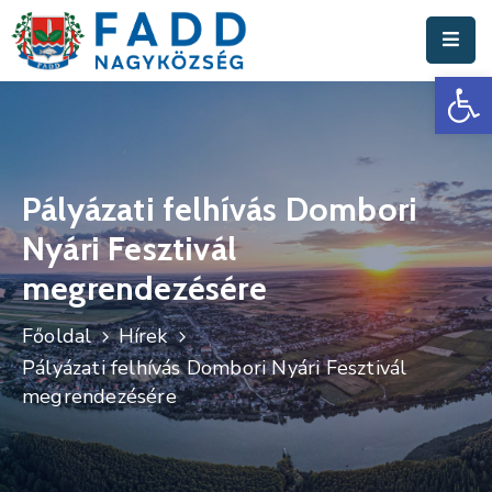
Es
Aktuális
Hírek
Polgármesteri
Hivatal
Pályázati felhívás Dombori
Nyári Fesztivál
Fadd
Nagyközség
megrendezésére
Turisztika
Főoldal
Hírek
Pályázati felhívás Dombori Nyári Fesztivál
Választási
megrendezésére
Információk
Események