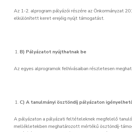
Az 1-2. alprogram pályázói részére az Önkormányzat 20
elkülönített keret erejéig nyújt támogatást.
B) Pályázatot nyújthatnak be
Az egyes alprogramok felhívásaiban részletesen meghatá
C) A tanulmányi ösztöndíj pályázaton igényelhe
A pályázaton a pályázati feltételeknek megfelelő tanul
mellékletekben meghatározott mértékű ösztöndíj-támog