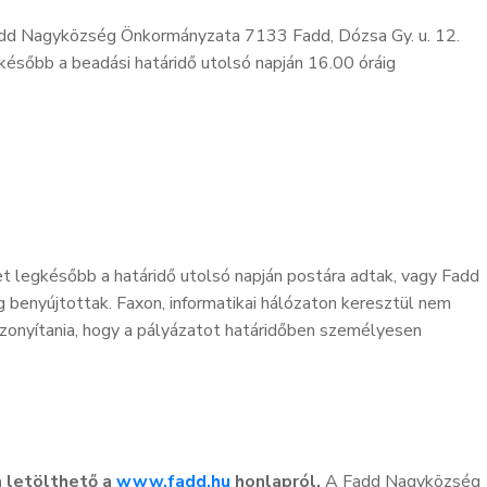
Fadd Nagyközség Önkormányzata 7133 Fadd, Dózsa Gy. u. 12.
gkésőbb a beadási határidő utolsó napján 16.00 óráig
t legkésőbb a határidő utolsó napján postára adtak, vagy Fadd
enyújtottak. Faxon, informatikai hálózaton keresztül nem
izonyítania, hogy a pályázatot határidőben személyesen
 letölthető a
www.fadd.hu
honlapról.
A Fadd Nagyközség