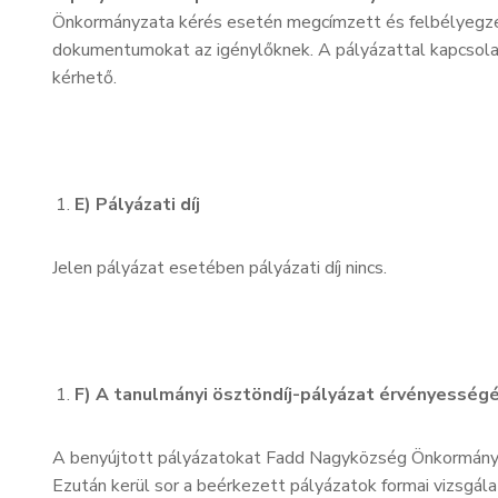
Önkormányzata kérés esetén megcímzett és felbélyegzett 
dokumentumokat az igénylőknek. A pályázattal kapcsol
kérhető.
E) Pályázati díj
Jelen pályázat esetében pályázati díj nincs.
F) A tanulmányi ösztöndíj-pályázat érvényesség
A benyújtott pályázatokat Fadd Nagyközség Önkormányzata
Ezután kerül sor a beérkezett pályázatok formai vizsgála