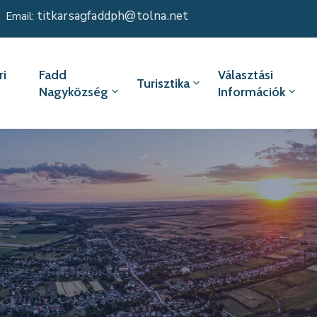
titkarsagfaddph@tolna.net
Email:
i
Fadd
Választási
Turisztika
Nagyközség
Információk