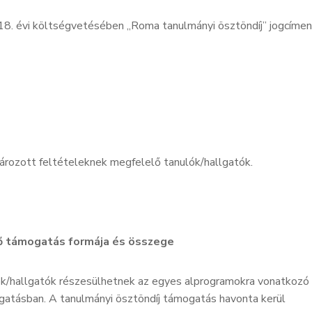
18. évi költségvetésében „Roma tanulmányi ösztöndíj” jogcímen
rozott feltételeknek megfelelő tanulók/hallgatók.
tő támogatás formája és összege
ók/hallgatók részesülhetnek az egyes alprogramokra vonatkozó
atásban. A tanulmányi ösztöndíj támogatás havonta kerül