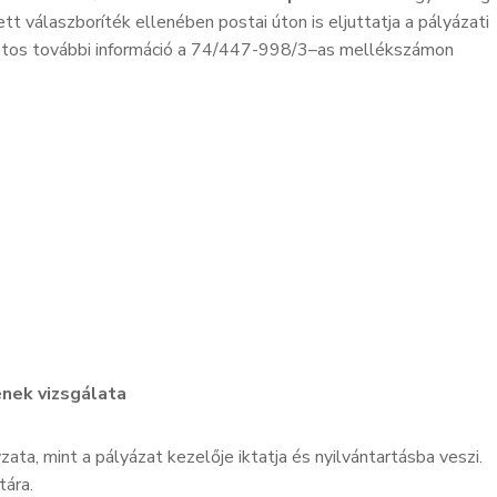
válaszboríték ellenében postai úton is eljuttatja a pályázati
atos további információ a 74/447-998/3–as mellékszámon
ének vizsgálata
, mint a pályázat kezelője iktatja és nyilvántartásba veszi.
tára.