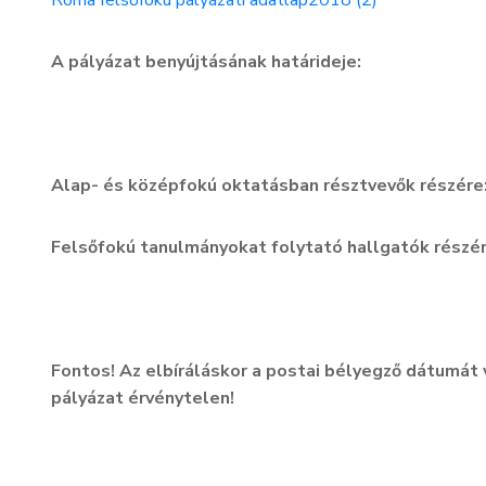
Roma felsőfokú pályázati adatlap2018 (2)
A pályázat benyújtásának határideje:
Alap- és középfokú oktatásban résztvevők részér
Felsőfokú tanulmányokat folytató hallgatók részé
Fontos! Az elbíráláskor a postai bélyegző dátumát 
pályázat érvénytelen!