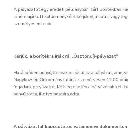
A pályázatot egy eredeti példányban, zárt borítékban 
címére ajánlott küldeményként kérjük eljuttatni, vagy le
személyesen leadni.
Kérjük, a borítékra írják rá: „Ösztöndíj-pályázat”
Határidőben benyújtottnak minősül az a pályázat, amelye
Nagyközség Önkormányzatánál személyesen 12.00 óráig b
fogadunk pályázatot. Kétség esetén a pályázónak kell b
benyújtotta, illetve postára adta.
A pályázattal kapcsolatos valamennyi dokumentum