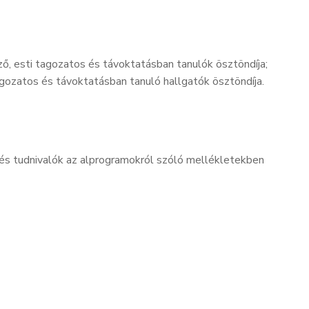
ő, esti tagozatos és távoktatásban tanulók ösztöndíja;
agozatos és távoktatásban tanuló hallgatók ösztöndíja.
és tudnivalók az alprogramokról szóló mellékletekben