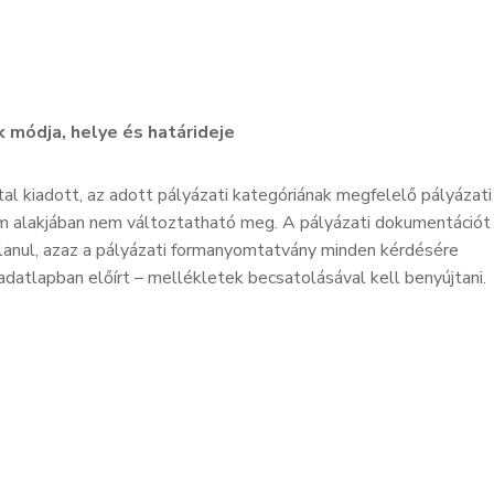
 módja, helye és határideje
ltal kiadott, az adott pályázati kategóriának megfelelő pályázati
m alakjában nem változtatható meg. A pályázati dokumentációt
alanul, azaz a pályázati formanyomtatvány minden kérdésére
adatlapban előírt – mellékletek becsatolásával kell benyújtani.