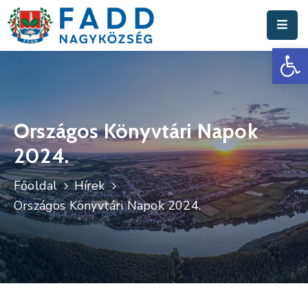
Es
Aktuális
Hírek
Polgármesteri
Hivatal
Országos Könyvtári Napok
2024.
Fadd
Nagyközség
Főoldal
Hírek
Turisztika
Országos Könyvtári Napok 2024.
Választási
Információk
Események