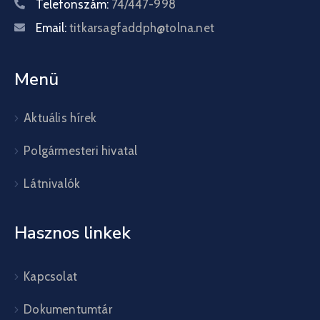
Telefonszám:
74/447-998
Email:
titkarsagfaddph@tolna.net
Menü
Aktuális hírek
Polgármesteri hivatal
Látnivalók
Hasznos linkek
Kapcsolat
Dokumentumtár