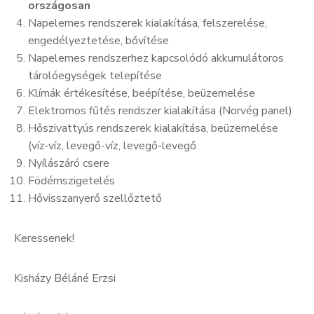
országosan
Napelemes rendszerek kialakítása, felszerelése,
engedélyeztetése, bővítése
Napelemes rendszerhez kapcsolódó akkumulátoros
tárolóegységek telepítése
Klímák értékesítése, beépítése, beüzemelése
Elektromos fűtés rendszer kialakítása (Norvég panel)
Hőszivattyús rendszerek kialakítása, beüzemelése
(víz-víz, levegő-víz, levegő-levegő
Nyílászáró csere
Födémszigetelés
Hővisszanyerő szellőztető
Keressenek!
Kisházy Béláné Erzsi