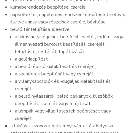
klímaberendezés beépítése, cseréje;
napkollektor, napelemes rendszer telepítése tárolóval,
illetve annak vagy részeinek cseréje, bővítése;
belső tér felújítása, ideértve
a lakás helyiségeinek belső fali, padló-, födém- vagy
álmennyezeti burkolat készítését, cseréjét,
felújítását, festését, tapétázását,
a galériaépítést,
a belső lépcső kialakítását és cseréjét,
a szaniterek beépítését vagy cseréjét,
a villanykapcsolók és -dugaljak kialakítását és
cseréjét,
a belső nyílászárók, belső párkányok, küszöbök
beépítését, cseréjét vagy felújítását,
a lámpák vagy világítótestek beépítését vagy
cseréjét;
a lakással azonos ingatlan-nyilvántartási helyrajzi