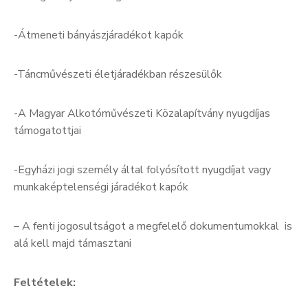
-Átmeneti bányászjáradékot kapók
-Táncművészeti életjáradékban részesülők
-A Magyar Alkotóművészeti Közalapítvány nyugdíjas
támogatottjai
-Egyházi jogi személy által folyósított nyugdíjat vagy
munkaképtelenségi járadékot kapók
– A fenti jogosultságot a megfelelő dokumentumokkal is
alá kell majd támasztani
Feltételek: