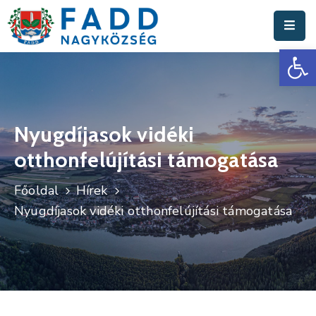
Es
Aktuális
Hírek
Polgármesteri
Hivatal
Nyugdíjasok vidéki
otthonfelújítási támogatása
Fadd
Nagyközség
Főoldal
Hírek
Turisztika
Nyugdíjasok vidéki otthonfelújítási támogatása
Választási
Információk
Események