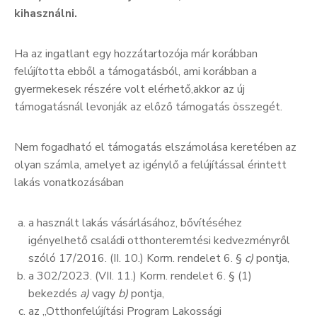
kihasználni.
Ha az ingatlant egy hozzátartozója már korábban
felújította ebből a támogatásból, ami korábban a
gyermekesek részére volt elérhető,akkor az új
támogatásnál levonják az előző támogatás összegét.
Nem fogadható el támogatás elszámolása keretében az
olyan számla, amelyet az igénylő a felújítással érintett
lakás vonatkozásában
a használt lakás vásárlásához, bővítéséhez
igényelhető családi otthonteremtési kedvezményről
szóló 17/2016. (II. 10.) Korm. rendelet 6. §
c)
pontja,
a 302/2023. (VII. 11.) Korm. rendelet 6. § (1)
bekezdés
a)
vagy
b)
pontja,
az „Otthonfelújítási Program Lakossági