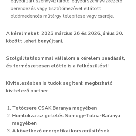
egyedi zárt szennyvíztároló, egyedi szennyvízkezelő
berendezés vagy tisztítómezővel ellátott
oldómedencés műtárgy telepítése vagy cseréje.
A kérelmeket 2025.március 26 és 2026.június 30.
között lehet benyújtani.
Szolgáltatásommal vállalom a kérelem beadását,
és természetesen előtte is a felkészülést!
Kivitelezésben is tudok segíteni: megbízható
kivitelező partner
Tetőcsere CSAK Baranya megyében
Homlokzatszigetelés Somogy-Tolna-Baranya
megyében
A következő energetikai korszerűsítések