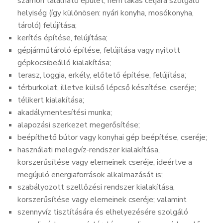
számon található épület, nem lakás céljára szolgáló
helyiség (így különösen: nyári konyha, mosókonyha,
tároló) felújítása;
kerítés építése, felújítása;
gépjárműtároló építése, felújítása vagy nyitott
gépkocsibeálló kialakítása;
terasz, loggia, erkély, előtető építése, felújítása;
térburkolat, illetve külső lépcső készítése, cseréje;
télikert kialakítása;
akadálymentesítési munka;
alapozási szerkezet megerősítése;
beépíthető bútor vagy konyhai gép beépítése, cseréje;
használati melegvíz-rendszer kialakítása,
korszerűsítése vagy elemeinek cseréje, ideértve a
megújuló energiaforrások alkalmazását is;
szabályozott szellőzési rendszer kialakítása,
korszerűsítése vagy elemeinek cseréje; valamint
szennyvíz tisztítására és elhelyezésére szolgáló