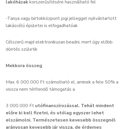
lakóházak
korszerűsítésére használható fel
-Tanya vagy birtokközpont jogi jelleggel nyilvántartott
lakáscélú épületei is elfogadhatóak
Célszerű majd elektronikusan beadni, mert úgy előbb
döntés születik
Mekkora összeg
:
Max. 6 000 000 Ft számolható el, aminek a fele 50% a
vissza nem térítendő támogatás a
3 000 000 Ft
utófinanszírozással. Tehát mindent
előre ki kell fizetni, és utólag egyszer lehet
elszámolni. Természetesen kevesebb összegnél
arányosan kevesebb jár vissza, de érdemes