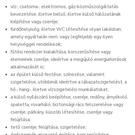
víz-, csatorna-, elektromos, gáz-közműszolgáltatás
bevezetése, illetve belső, illetve külső hálózatának
kiépítése vagy cseréje;
fürdőhelyiség, illetve WC létesítése olyan lakásban,
amely egyáltalán nem, vagy legfeljebb egy ilyen
helyiséggel rendelkezik;
fűtési rendszer kialakítása, korszerűsítése vagy
elemeinek cseréje, ideértve a megújuló energiaforrások
alkalmazását is;
az épület külső festése, színezése, valamint
szigetelése, utóbbinál ideértve a lábazatszigetelést, a
hő-, hang-, illetve vízszigetelési munkálatokat;
a külső nyílászáró beépítése, cseréje, redőny, árnyékoló,
spaletta, rovarháló, biztonsági rács felszerelése vagy
cseréje, párkány, küszöb létesítése, cseréje vagy
felújítása;
tető cseréje, felújítása, szigetelése;
égéstermék-elvezető építése, korszerűsítése;