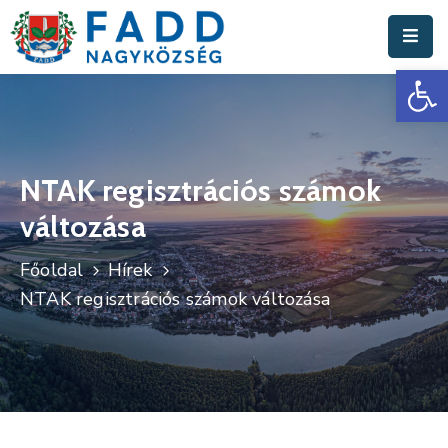
Es
Aktuális
Hírek
Polgármesteri
Hivatal
NTAK regisztrációs számok
változása
Fadd
Nagyközség
Főoldal
Hírek
Turisztika
NTAK regisztrációs számok változása
Választási
Információk
Események