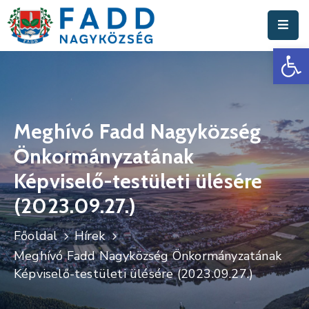
Es
Aktuális
Hírek
Polgármesteri
Hivatal
Meghívó Fadd Nagyközség
Önkormányzatának
Fadd
Nagyközség
Képviselő-testületi ülésére
(2023.09.27.)
Turisztika
Választási
Főoldal
Hírek
Információk
Meghívó Fadd Nagyközség Önkormányzatának
Képviselő-testületi ülésére (2023.09.27.)
Események