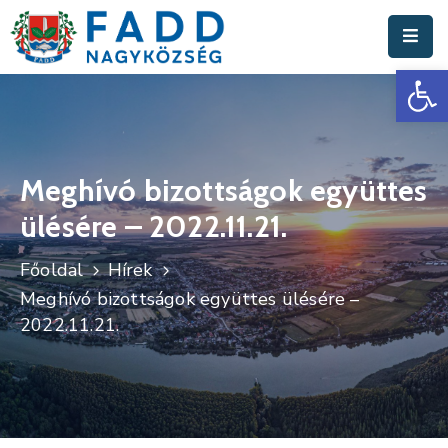
Es
Aktuális
Hírek
Polgármesteri
Hivatal
Meghívó bizottságok együttes
ülésére – 2022.11.21.
Fadd
Nagyközség
Főoldal
Hírek
Turisztika
Meghívó bizottságok együttes ülésére –
2022.11.21.
Választási
Információk
Események