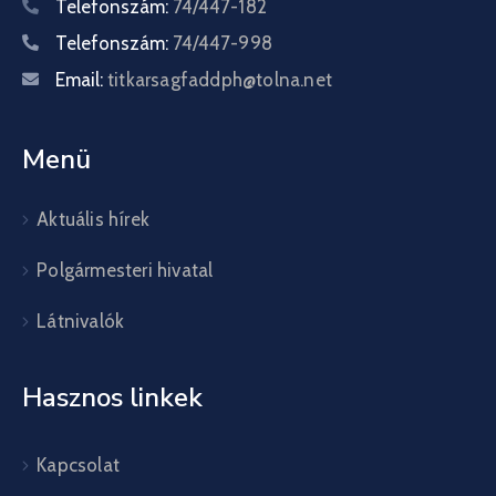
Telefonszám:
74/447-182
Telefonszám:
74/447-998
Email:
titkarsagfaddph@tolna.net
Menü
Aktuális hírek
Polgármesteri hivatal
Látnivalók
Hasznos linkek
Kapcsolat