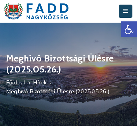
Es
Aktuális
Hírek
Polgármesteri
Hivatal
Meghívó Bizottsági Ülésre
(2025.05.26.)
Fadd
Nagyközség
Főoldal
Hírek
Turisztika
Meghívó Bizottsági Ülésre (2025.05.26.)
Választási
Információk
Események