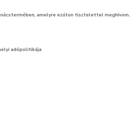
anácstermében, amelyre ezúton tisztelettel meghívom.
lyi adópolitikája