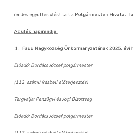
rendes együttes ülést tart a
Polgármesteri Hivatal T
Az ülés napirendje:
Fadd Nagyközség Önkormányzatának 2025. évi he
Előadó: Bordács József polgármester
(112. számú írásbeli előterjesztés)
Tárgyalja: Pénzügyi és Jogi Bizottság
Előadó: Bordács József polgármester