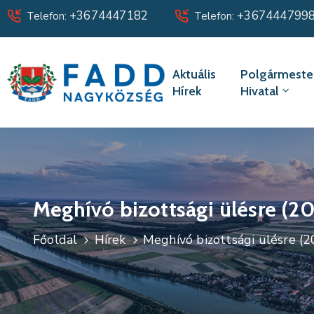
+3674447182
+367444799
Telefon:
Telefon:
Aktuális
Polgármester
Hírek
Hivatal
Meghívó bizottsági ülésre (202
Főoldal
Hírek
Meghívó bizottsági ülésre (2