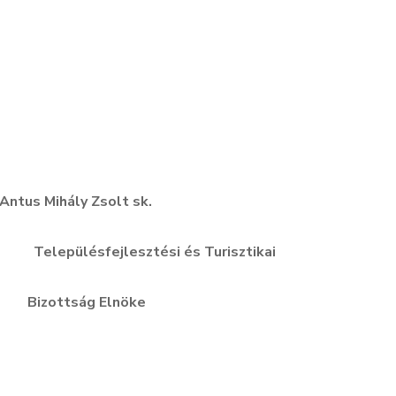
ály Zsolt sk.
epülésfejlesztési és Turisztikai
lnöke