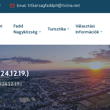
8
titkarsagfaddph@tolna.net
Email:
i
Fadd
Választási
Turisztika
Nagyközség
Információk
4.12.19.)
024.12.19.)