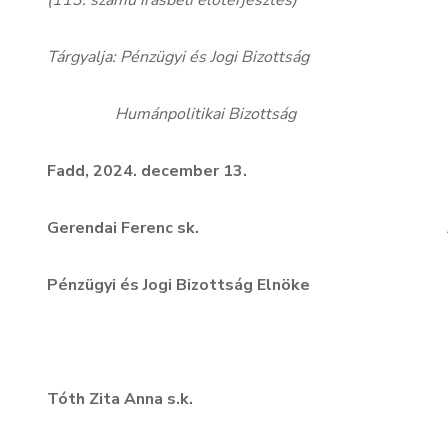
(113. számú írásbeli előterjesztés)
Tárgyalja: Pénzügyi és Jogi Bizottság
Humánpolitikai Bizottság
Fadd, 2024. december 13.
Gerendai Ferenc sk. Antus Mih
Pénzügyi és Jogi Bizottság Elnöke Tel
Bizottság E
Tóth Zita Anna s.k.