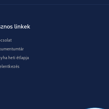
znos linkek
csolat
kumentumtár
yha heti étlapja
elentkezés