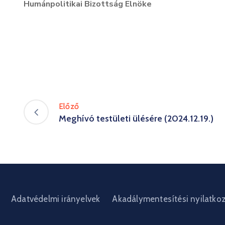
Humánpolitikai Bizottság Elnöke
Előző
Meghívó testületi ülésére (2024.12.19.)
Adatvédelmi irányelvek
Akadálymentesítési nyilatko