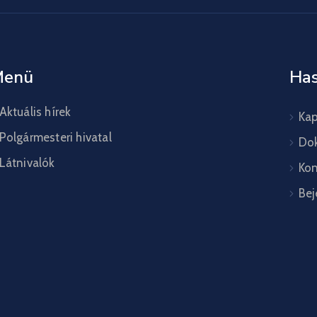
Menü
Has
Aktuális hírek
Kap
Polgármesteri hivatal
Do
Látnivalók
Kon
Bej