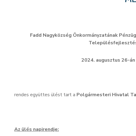
Fadd Nagyközség Önkormányzatának Pénzügyi 
Településfejlesztés
2024. augusztus 26-án 
rendes együttes ülést tart a
Polgármesteri Hivatal T
Az ülés napirendje: