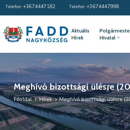
+3674447182
+3674447998
Telefon:
Telefon:
Aktuális
Polgármester
Hírek
Hivatal
Meghívó bizottsági ülésre (2
Főoldal
Hírek
Meghívó bizottsági ülésre (2