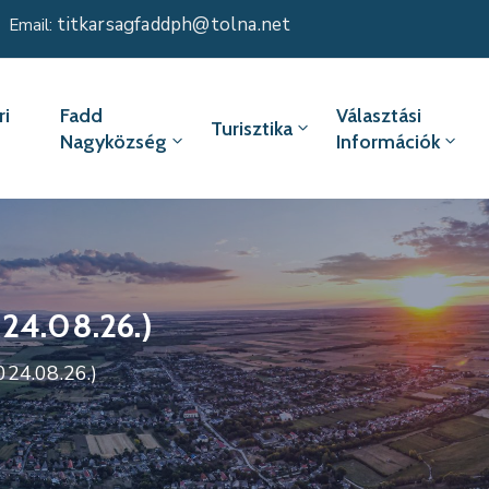
titkarsagfaddph@tolna.net
Email:
i
Fadd
Választási
Turisztika
Nagyközség
Információk
024.08.26.)
024.08.26.)