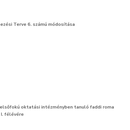
zési Terve 6. számú módosítása
 felsőfokú oktatási intézményben tanuló faddi roma
I. félévére