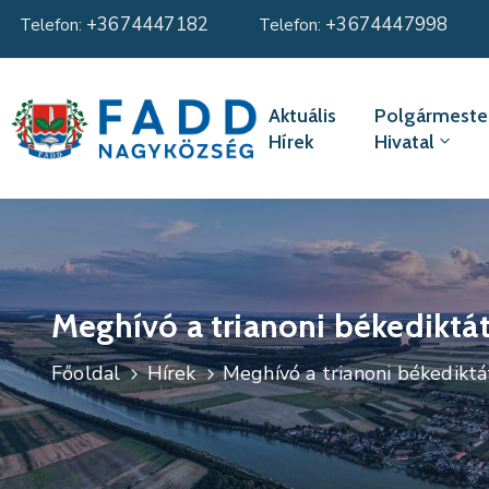
+3674447182
+3674447998
Telefon:
Telefon:
Aktuális
Polgármester
Hírek
Hivatal
Meghívó a trianoni békediktá
Főoldal
Hírek
Meghívó a trianoni békedikt