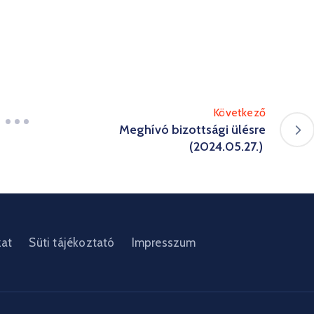
Következő
Meghívó bizottsági ülésre
(2024.05.27.)
zat
Süti tájékoztató
Impresszum