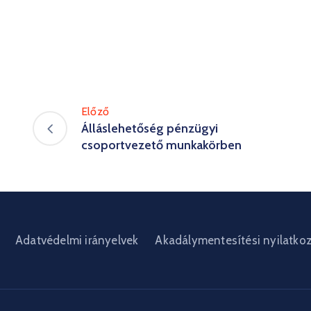
Előző
Álláslehetőség pénzügyi
csoportvezető munkakörben
Adatvédelmi irányelvek
Akadálymentesítési nyilatko