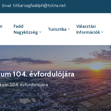
titkarsagfaddph@tolna.net
Email:
i
Fadd
Választási
Turisztika
Nagyközség
Információk
tum 104. évfordulójára
átum 104. évfordulójára