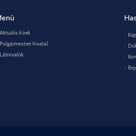
Menü
Has
Aktuális hírek
Kap
Polgármesteri hivatal
Do
Látnivalók
Kon
Bej