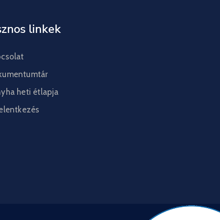
znos linkek
csolat
kumentumtár
yha heti étlapja
elentkezés