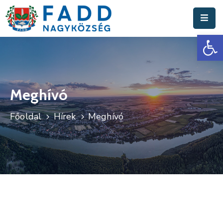
Es
Aktuális
Hírek
Polgármesteri
Hivatal
Meghívó
Fadd
Főoldal
Hírek
Meghívó
Nagyközség
Turisztika
Választási
Információk
Események