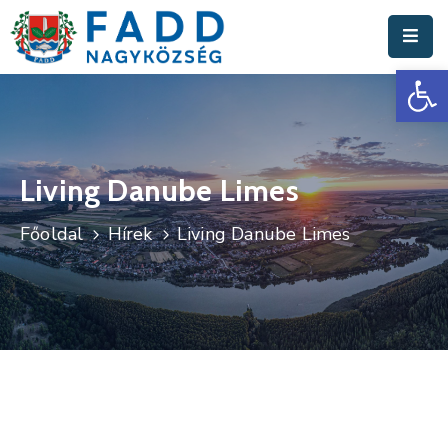
Es
Aktuális
Hírek
Polgármesteri
Hivatal
Living Danube Limes
Fadd
Főoldal
Hírek
Living Danube Limes
Nagyközség
Turisztika
Választási
Információk
Események