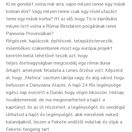
Ki ne gondolt volna már arra, vajon milyen lenne egy másik
korban élni? Vagy milyen lenne csak egy rövid utazást
tenni egy másik korba? Itt az idő, hogy Te is kipróbáld,
milyen lett volna a Római Birodalom polgárának lenni
Pannonia Provinciában?
Régészek, hajóácsok, építészek, településtervezők,
műemlékes szakemberek most egy európai projekt
keretén belül lehetővé teszik azt, hogy
teljes életnagyságban megcsodálj egy római dunai
őrhajót, amelynek feladata a Limes őrzése volt. Képzeld
el, hogy „Matrica” castrum lakója vagy, és alig várod, hogy
befusson a Danuviana Alacris. A hajó 24 fős legénysége
egész nap evezett a Dunán, hogy végre kikössön. Holnap
továbbmennek, de ma megismerheted a hajót, a
kapitányt, és az út részleteit, a legénységét, és vendégül
láthatod a hajót és legénységét, akik mesélnek neked
kalandjaikról, hiszen a Fekete-erdőtől indultak és útjuk a
Fekete-tengerig tart.