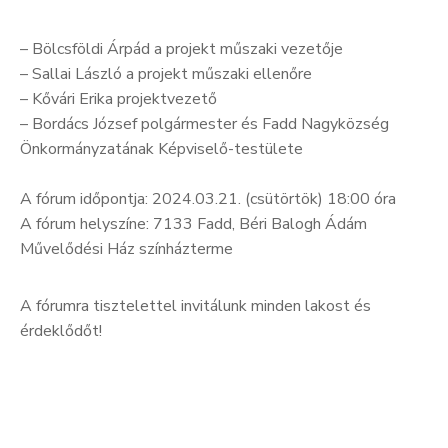
– Bölcsföldi Árpád a projekt műszaki vezetője
– Sallai László a projekt műszaki ellenőre
– Kővári Erika projektvezető
– Bordács József polgármester és Fadd Nagyközség
Önkormányzatának Képviselő-testülete
A fórum időpontja: 2024.03.21. (csütörtök) 18:00 óra
A fórum helyszíne: 7133 Fadd, Béri Balogh Ádám
Művelődési Ház színházterme
A fórumra tisztelettel invitálunk minden lakost és
érdeklődőt!