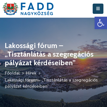
Es
Aktuális
Hírek
Polgármesteri
Hivatal
Lakossági fórum –
„Tisztánlátás a szegregációs
Fadd
Nagyközség
pályázat kérdéseiben”
Turisztika
Főoldal
Hírek
Lakossági fórum – „Tisztánlátás a szegregációs
Választási
pályázat kérdéseiben”
Információk
Események