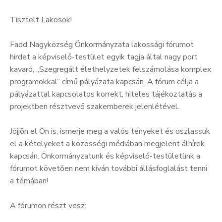
Tisztelt Lakosok!
Fadd Nagyközség Önkormányzata lakossági fórumot
hirdet a képviselő-testület egyik tagja által nagy port
kavaró, „Szegregált élethelyzetek felszámolása komplex
programokkal” című pályázata kapcsán. A fórum célja a
pályázattal kapcsolatos korrekt, hiteles tájékoztatás a
projektben résztvevő szakemberek jelenlétével.
Jöjjön el Ön is, ismerje meg a valós tényeket és oszlassuk
el a kételyeket a közösségi médiában megjelent álhírek
kapcsán. Önkormányzatunk és képviselő-testületünk a
fórumot követően nem kíván további állásfoglalást tenni
a témában!
A fórumon részt vesz: