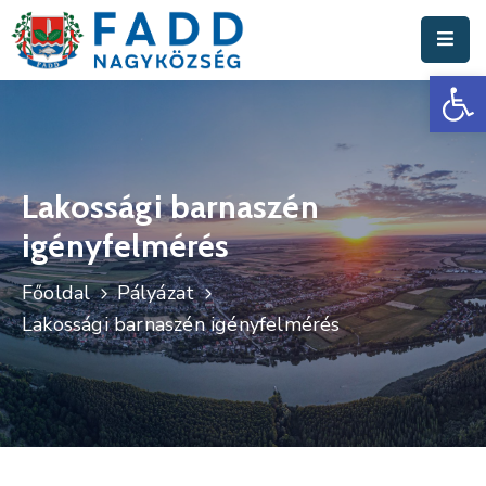
Es
Aktuális
Hírek
Polgármesteri
Hivatal
Lakossági barnaszén
igényfelmérés
Fadd
Nagyközség
Főoldal
Pályázat
Turisztika
Lakossági barnaszén igényfelmérés
Választási
Információk
Események