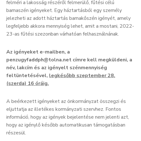
felméri a lakosság részéről felmerülő, fűtési célú
barnaszén igényeket. Egy háztartásból egy személy
jelezheti az adott háztartás barnakőszén igényét, amely
legfeljebb akkora mennyiség lehet, amit a mostani, 2022-
23-as fűtési szezonban várhatóan felhasználnának.
Az igényeket e-mailben, a
penzugyfaddph@tolna.net címre kell megküldeni, a
név, lakcím és az igényelt szénmennyiség
feltüntetésével,
legkésőbb szeptember 28.
(szerda) 16 óráig.
A beérkezett igényeket az önkormányzat összegzi és
eljuttatja az illetékes kormányzati szervhez. Fontos
információ, hogy az igények bejelentése nem jelenti azt,
hogy az igénylő később automatikusan támogatásban
részesül.