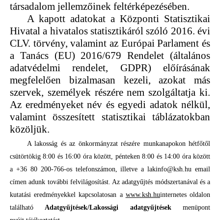
társadalom jellemzőinek feltérképezésében.
A kapott adatokat a Központi Statisztikai
Hivatal a
hivatalos statisztikáról szóló 2016. évi
CLV. törvény, valamint az Európai Parlament és
a Tanács (EU) 2016/679 Rendelet (általános
adatvédelmi rendelet, GDPR) előírásának
megfelelően bizalmasan kezeli, azokat más
szervek, személyek részére nem szolgáltatj
a ki.
Az eredményeket név és egyedi adatok nélkül,
valamint összesített statisztikai táblázatokban
közöljük.
A lakosság és az önkormányzat részére munkanapokon hétfőtől
csütörtökig 8:00 és 16:00 óra között, pénteken 8:00 és 14:00 óra között
a +36 80 200-
766-os telefonszámon, illetve a lakinfo@ksh.hu email
címen adunk további felvilágosítást. Az adatgyűjtés módszertanával és a
kutatási eredményekkel kapcsolatosan a
www.ksh.hu
internetes oldalon
található
Adatgyűjtések/Lakossági adatgyűjtések
menüpont