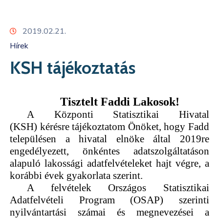
Kapcsolat
2019.02.21.
Hírek
KSH tájékoztatás
Tisztelt
F
addi
Lakos
ok
!
A
Központi Statisztikai Hivatal
(KSH)
kérésre t
ájékoztatom
Önöket
, hogy
Fadd
településen a hivatal elnöke által 2019re
engedélyezett, önkéntes adatszolgáltatáson
alapuló lakossági adatfelvételeket hajt végre, a
korábbi év
ek gyakorlata szerint.
A felvételek Országos Statisztikai
Adatfelvételi Program (OSAP) szerinti
nyilvántartási számai és megnevezései a