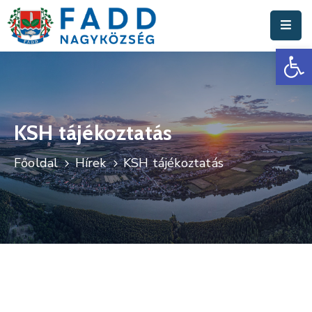
Es
Aktuális
Hírek
Polgármesteri
Hivatal
KSH tájékoztatás
Fadd
Főoldal
Hírek
KSH tájékoztatás
Nagyközség
Turisztika
Választási
Információk
Események