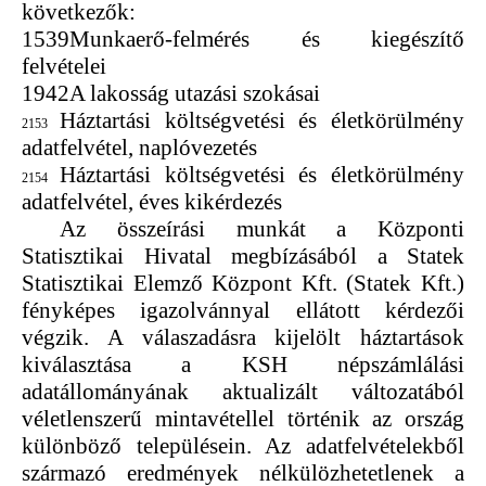
következők:
1539
Munkaerő-felmérés és kiegészítő
felvételei
1942
A lakosság utazási szokásai
Háztartási költségvetés
i és életkörülmény
2153
adatf
elvétel, naplóvezetés
Háztartási költségvetési és életkörülmény
2154
adatfelvétel, éves kikérdezés
Az összeírási munkát a Központi
Statisztikai Hivatal megbízásából a Statek
Statisztikai Elemző Központ Kft. (Statek Kft.)
fényképes igazolvánnyal ellátott kérdezői
végzik. A válaszadásra kijelölt háztartások
kiválasztása a KSH népszámlálási
adatállományána
k aktualizált változatából
véletlenszerű mintavétellel történik az ország
különböző településein. Az adatfelvételekből
származó eredmények nélkülözhetetlenek a