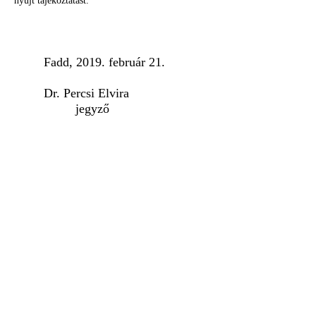
nyújt
tájékoztatást.
Fadd
, 2019. február 2
1
.
Dr. Percsi Elvir
a
jegyző