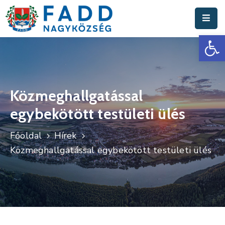
Es
Aktuális
Hírek
Polgármesteri
Hivatal
Közmeghallgatással
egybekötött testületi ülés
Fadd
Nagyközség
Főoldal
Hírek
Turisztika
Közmeghallgatással egybekötött testületi ülés
Választási
Információk
Események