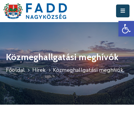
Es
Aktuális
Hírek
Polgármesteri
Hivatal
Közmeghallgatási meghívók
Fadd
Főoldal
Hírek
Közmeghallgatási meghívók
Nagyközség
Turisztika
Választási
Információk
Események