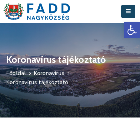
Es
Aktuális
Hírek
Polgármesteri
Hivatal
Koronavírus tájékoztató
Fadd
Főoldal
Koronavírus
Nagyközség
Koronavírus tájékoztató
Turisztika
Választási
Információk
Események