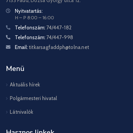
7133 Fadd, Dózsa György utca 12.
Nyitvatartás:
H – P 8:00 – 16:00
Telefonszám:
74/447-182
Telefonszám:
74/447-998
Email:
titkarsagfaddph@tolna.net
Menü
Aktuális hírek
Polgármesteri hivatal
Látnivalók
Hasznos linkek