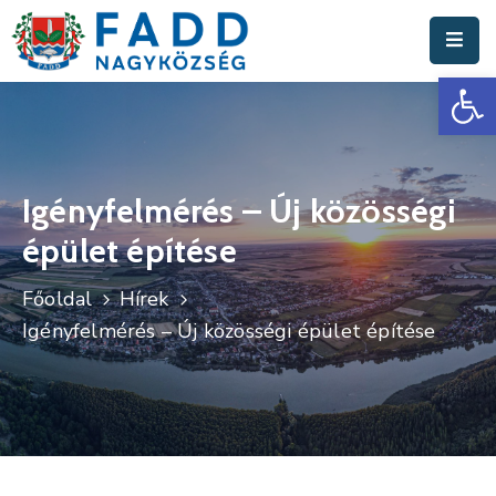
Es
Aktuális
Hírek
Polgármesteri
Hivatal
Igényfelmérés – Új közösségi
épület építése
Fadd
Nagyközség
Főoldal
Hírek
Turisztika
Igényfelmérés – Új közösségi épület építése
Választási
Információk
Események