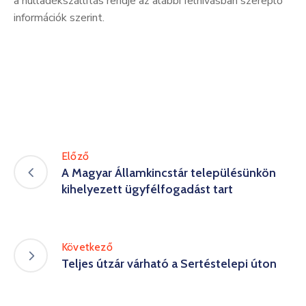
a hulladékszállítás rendje az alábbi felhívásban szereplő
információk szerint.
Előző
A Magyar Államkincstár településünkön
kihelyezett ügyfélfogadást tart
Következő
Teljes útzár várható a Sertéstelepi úton