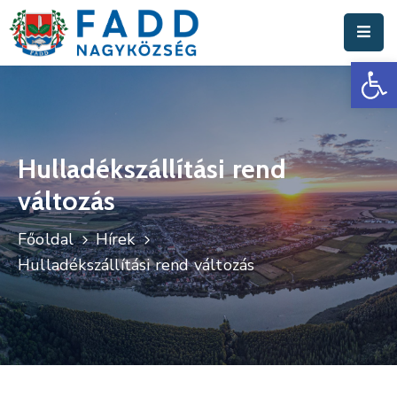
Es
Aktuális
Hírek
Polgármesteri
Hivatal
Hulladékszállítási rend
változás
Fadd
Nagyközség
Főoldal
Hírek
Turisztika
Hulladékszállítási rend változás
Választási
Információk
Események