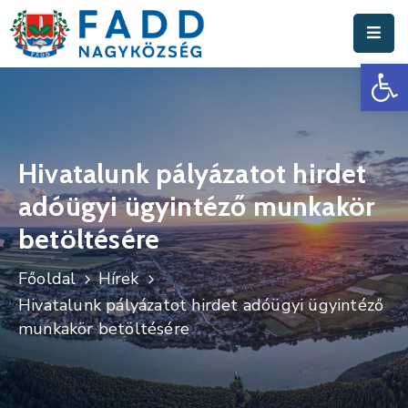
Es
Aktuális
Hírek
Polgármesteri
Hivatal
Hivatalunk pályázatot hirdet
adóügyi ügyintéző munkakör
Fadd
Nagyközség
betöltésére
Turisztika
Főoldal
Hírek
Hivatalunk pályázatot hirdet adóügyi ügyintéző
Választási
munkakör betöltésére
Információk
Események