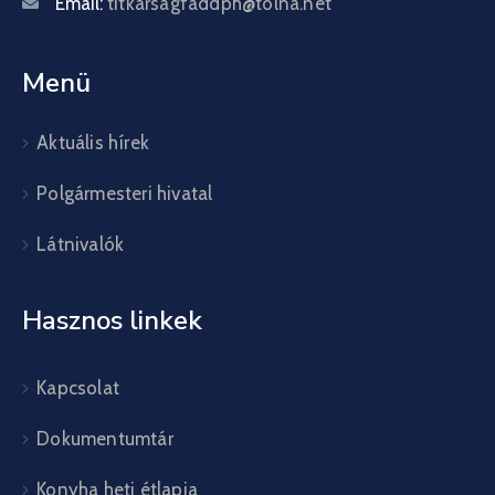
Email:
titkarsagfaddph@tolna.net
Menü
Aktuális hírek
Polgármesteri hivatal
Látnivalók
Hasznos linkek
Kapcsolat
Dokumentumtár
Konyha heti étlapja