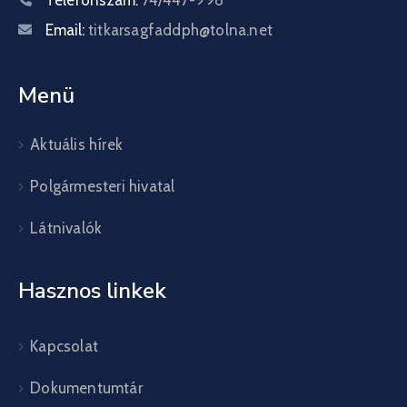
Telefonszám:
74/447-998
Email:
titkarsagfaddph@tolna.net
Menü
Aktuális hírek
Polgármesteri hivatal
Látnivalók
Hasznos linkek
Kapcsolat
Dokumentumtár