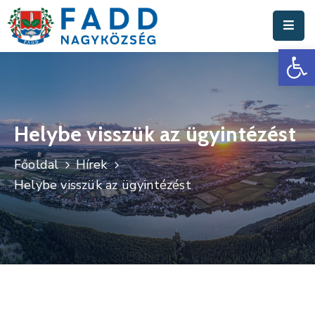
Es
Aktuális
Hírek
Polgármesteri
Hivatal
Helybe visszük az ügyintézést
Fadd
Főoldal
Hírek
Nagyközség
Helybe visszük az ügyintézést
Turisztika
Választási
Információk
Események