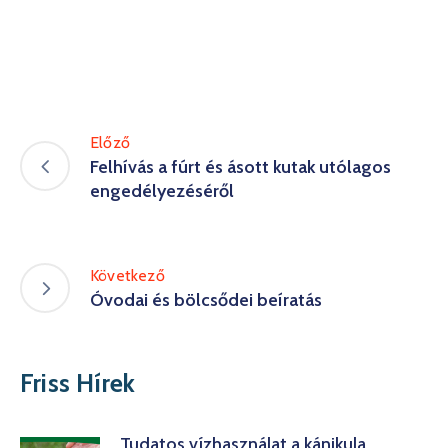
Előző
Felhívás a fúrt és ásott kutak utólagos
engedélyezéséről
Következő
Óvodai és bölcsődei beíratás
Friss Hírek
Tudatos vízhasználat a kánikula