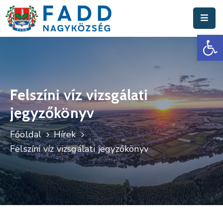
Es
Aktuális
Hírek
Polgármesteri
Hivatal
Felszíni víz vizsgálati
jegyzőkönyv
Fadd
Nagyközség
Főoldal
Hírek
Turisztika
Felszíni víz vizsgálati jegyzőkönyv
Választási
Információk
Események