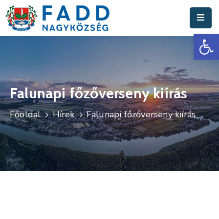
Es
Aktuális
Hírek
Polgármesteri
Hivatal
Falunapi főzőverseny kiírás
Fadd
Főoldal
Hírek
Falunapi főzőverseny kiírás
Nagyközség
Turisztika
Választási
Információk
Események