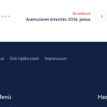
Következő
Áramszünet értesítés 2026. június
zat
Süti tájékoztató
Impresszum
Menü
Has