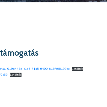
 támogatás
oval_019e443d-c1a6-71a5-9400-b18fc08199cc
Letöltés
f0c59
Letöltés