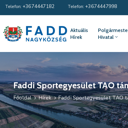
+3674447182
+3674447998
Telefon:
Telefon:
Aktuális
Polgármester
Hírek
Hivatal
Faddi Sportegyesület TAO tá
Főoldal
Hírek
Faddi Sportegyesület TAO 