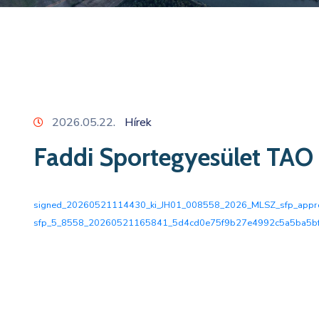
2026.05.22.
Hírek
Faddi Sportegyesület TAO
signed_20260521114430_ki_JH01_008558_2026_MLSZ_sfp_appr
sfp_5_8558_20260521165841_5d4cd0e75f9b27e4992c5a5ba5b