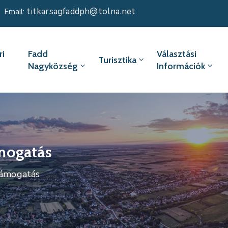
titkarsagfaddph@tolna.net
Email:
i
Fadd
Választási
Turisztika
Nagyközség
Információk
mogatás
támogatás