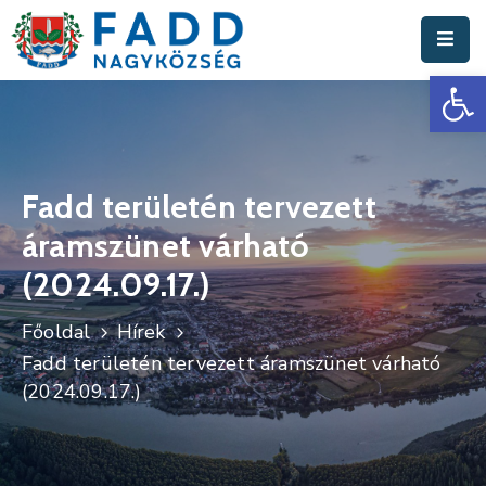
Es
Aktuális
Hírek
Polgármesteri
Hivatal
Fadd területén tervezett
áramszünet várható
Fadd
Nagyközség
(2024.09.17.)
Turisztika
Főoldal
Hírek
Fadd területén tervezett áramszünet várható
Választási
(2024.09.17.)
Információk
Események