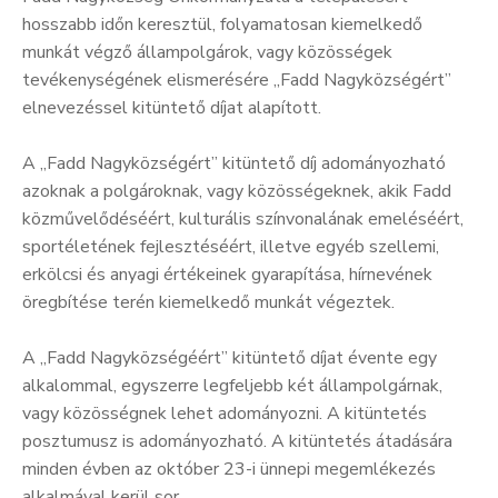
hosszabb időn keresztül, folyamatosan kiemelkedő
munkát végző állampolgárok, vagy közösségek
tevékenységének elismerésére „Fadd Nagyközségért”
elnevezéssel kitüntető díjat alapított.
A „Fadd Nagyközségért” kitüntető díj adományozható
azoknak a polgároknak, vagy közösségeknek, akik Fadd
közművelődéséért, kulturális színvonalának emeléséért,
sportéletének fejlesztéséért, illetve egyéb szellemi,
erkölcsi és anyagi értékeinek gyarapítása, hírnevének
öregbítése terén kiemelkedő munkát végeztek.
A „Fadd Nagyközségéért” kitüntető díjat évente egy
alkalommal, egyszerre legfeljebb két állampolgárnak,
vagy közösségnek lehet adományozni. A kitüntetés
posztumusz is adományozható. A kitüntetés átadására
minden évben az október 23-i ünnepi megemlékezés
alkalmával kerül sor.