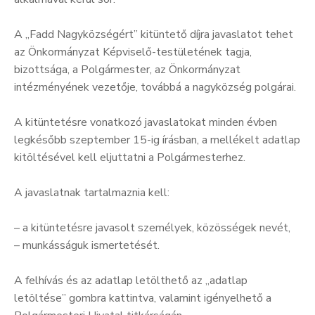
A „Fadd Nagyközségért” kitüntető díjra javaslatot tehet
az Önkormányzat Képviselő-testületének tagja,
bizottsága, a Polgármester, az Önkormányzat
intézményének vezetője, továbbá a nagyközség polgárai.
A kitüntetésre vonatkozó javaslatokat minden évben
legkésőbb szeptember 15-ig írásban, a mellékelt adatlap
kitöltésével kell eljuttatni a Polgármesterhez.
A javaslatnak tartalmaznia kell:
– a kitüntetésre javasolt személyek, közösségek nevét,
– munkásságuk ismertetését.
A felhívás és az adatlap letölthető az „adatlap
letöltése” gombra kattintva, valamint igényelhető a