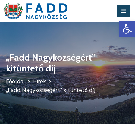
Es
Aktuális
Hírek
Polgármesteri
Hivatal
„Fadd Nagyközségért”
kitüntető díj
Fadd
Nagyközség
Főoldal
Hírek
Turisztika
„Fadd Nagyközségért” kitüntető díj
Választási
Információk
Események