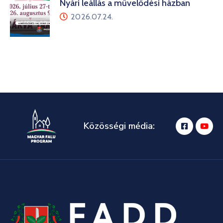
Nyári leállás a művelődési házban
2026.07.24.
Közösségi média: