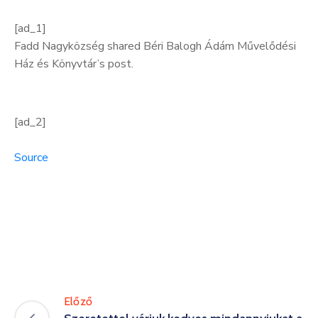
[ad_1]
Fadd Nagyközség shared Béri Balogh Ádám Művelődési
Ház és Könyvtár’s post.
[ad_2]
Source
Előző