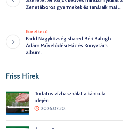
Szeretettel várjuk kedves mindannyiukat a
Zenetáboros gyermekek és tanáraik mai …
Következő
Fadd Nagyközség shared Béri Balogh
Ádám Művelődési Ház és Könyvtár’s
album.
Friss Hírek
Tudatos vízhasználat a kánikula
idején
2026.07.30.