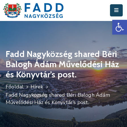
Es
Aktuális
Hírek
Polgármesteri
Hivatal
Fadd Nagyközség shared Béri
Balogh Ádám Művelődési Ház
Fadd
Nagyközség
és Könyvtár’s post.
Turisztika
Főoldal
Hírek
Fadd Nagyközség shared Béri Balogh Ádám
Választási
Művelődési Ház és Könyvtár’s post.
Információk
Események