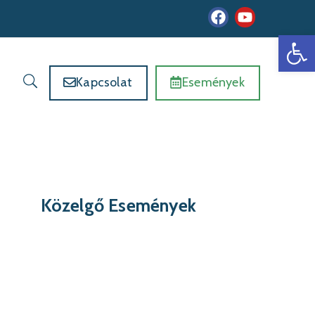
Es
Kapcsolat
Események
Közelgő Események