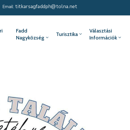
titkarsagfaddph@tolna.net
Email:
i
Fadd
Választási
Turisztika
Nagyközség
Információk