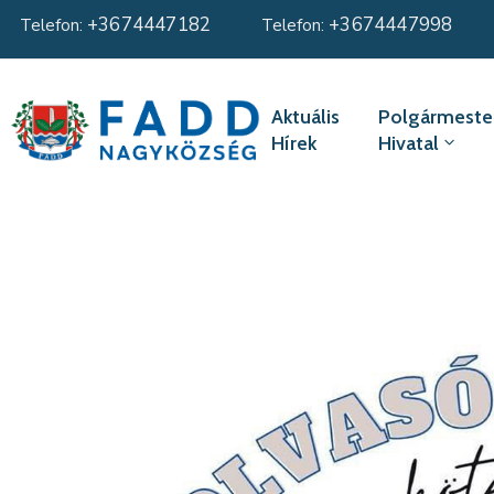
+3674447182
+3674447998
Telefon:
Telefon:
Aktuális
Polgármester
Hírek
Hivatal