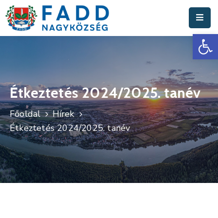
Es
Aktuális
Hírek
Polgármesteri
Hivatal
Étkeztetés 2024/2025. tanév
Fadd
Főoldal
Hírek
Nagyközség
Étkeztetés 2024/2025. tanév
Turisztika
Választási
Információk
Események