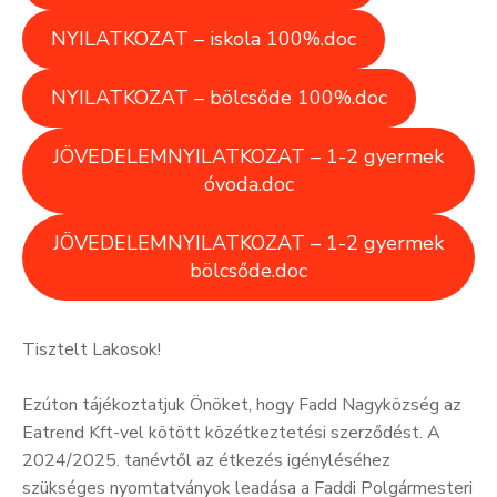
NYILATKOZAT – iskola 100%.doc
NYILATKOZAT – bölcsőde 100%.doc
JÖVEDELEMNYILATKOZAT – 1-2 gyermek
óvoda.doc
JÖVEDELEMNYILATKOZAT – 1-2 gyermek
bölcsőde.doc
Tisztelt Lakosok!
Ezúton tájékoztatjuk Önöket, hogy Fadd Nagyközség az
Eatrend Kft-vel kötött közétkeztetési szerződést. A
2024/2025. tanévtől az étkezés igényléséhez
szükséges nyomtatványok leadása a Faddi Polgármesteri