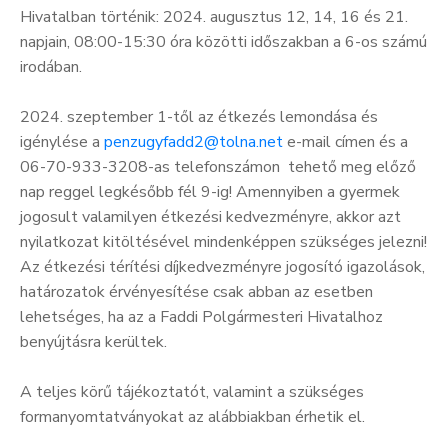
Hivatalban történik: 2024. augusztus 12, 14, 16 és 21.
napjain, 08:00-15:30 óra közötti időszakban a 6-os számú
irodában.
2024. szeptember 1-től az étkezés lemondása és
igénylése a
penzugyfadd2@tolna.net
e-mail címen és a
06-70-933-3208-as telefonszámon tehető meg előző
nap reggel legkésőbb fél 9-ig! Amennyiben a gyermek
jogosult valamilyen étkezési kedvezményre, akkor azt
nyilatkozat kitöltésével mindenképpen szükséges jelezni!
Az étkezési térítési díjkedvezményre jogosító igazolások,
határozatok érvényesítése csak abban az esetben
lehetséges, ha az a Faddi Polgármesteri Hivatalhoz
benyújtásra kerültek.
A teljes körű tájékoztatót, valamint a szükséges
formanyomtatványokat az alábbiakban érhetik el.