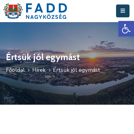
Es
Aktuális
Hírek
Polgármesteri
Hivatal
Értsük jól egymást
Fadd
Főoldal
Hírek
Értsük jól egymást
Nagyközség
Turisztika
Választási
Információk
Események