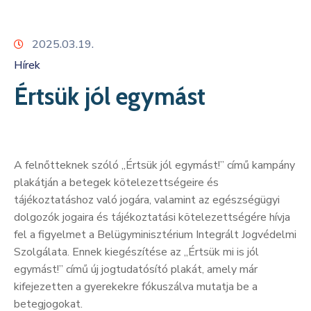
Kapcsolat
2025.03.19.
Hírek
Értsük jól egymást
A felnőtteknek szóló „Értsük jól egymást!” című kampány
plakátján a betegek kötelezettségeire és
tájékoztatáshoz való jogára, valamint az egészségügyi
dolgozók jogaira és tájékoztatási kötelezettségére hívja
fel a figyelmet a Belügyminisztérium Integrált Jogvédelmi
Szolgálata. Ennek kiegészítése az „Értsük mi is jól
egymást!” című új jogtudatósító plakát, amely már
kifejezetten a gyerekekre fókuszálva mutatja be a
betegjogokat.