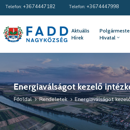
+3674447182
+3674447998
Telefon:
Telefon:
Aktuális
Polgármester
Hírek
Hivatal
Energiaválságot kezelő intéz
Főoldal
Rendeletek
Energiaválságot kezel