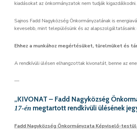
kiadásokat az önkormányzatok nem tudják kigazdálkodni.
Sajnos Fadd Nagyközség Önkormányzatának is energiavá
kevesebb, mint településünk és az alapszolgáltatásai
Ehhez a munkához megértésüket, türelmüket és tá
A rendkívüli ülésen elhangzottak kivonatát, benne az ene
—
„
KIVONAT
–
Fadd Nagyközség Önkormán
megtartott rendkívüli ülésének je
17-én
Fadd Nagyközség Önkormányzata Képviselő-testüle