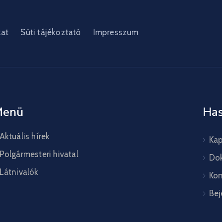
zat
Süti tájékoztató
Impresszum
Menü
Has
Aktuális hírek
Kap
Polgármesteri hivatal
Do
Látnivalók
Kon
Bej