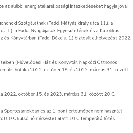
az alábbi energiatakarékossági intézkedéseket hagyja jóvá:
ondnoki Szolgálatnak (Fadd, Mátyás király utca 11.), a
öz 1.), a Faddi Nyugdíjasok Egyesületének és a Katolikus
z és Könyvtárban (Fadd, Béke u. 1.) biztosít elhelyezést 2022.
eteiben (Művelődési Ház és Könyvtár, Napközi Otthonos
ximális hőfoka 2022. október 18. és 2023. március 31. között
a 2022. október 15. és 2023. március 31. között 20 C.
 a Sportcsarnokban és az 1. pont értelmében nem használt
zött 0 C külső hőmérséklet alatt 10 C temperáló fűtés