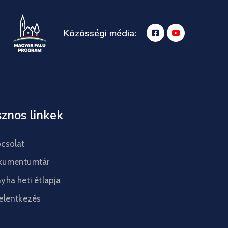
Közösségi média:
znos linkek
csolat
kumentumtár
yha heti étlapja
elentkezés