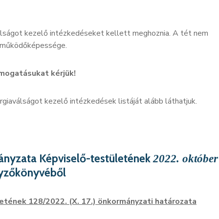
lságot kezelő intézkedéseket kellett meghoznia. A tét nem
nk működőképessége.
mogatásukat kérjük!
rgiaválságot kezelő intézkedések listáját alább láthatjuk.
yzata Képviselő-testületének
2022. október
gyzőkönyvéből
tének 128/2022. (X. 17.) önkormányzati határozata