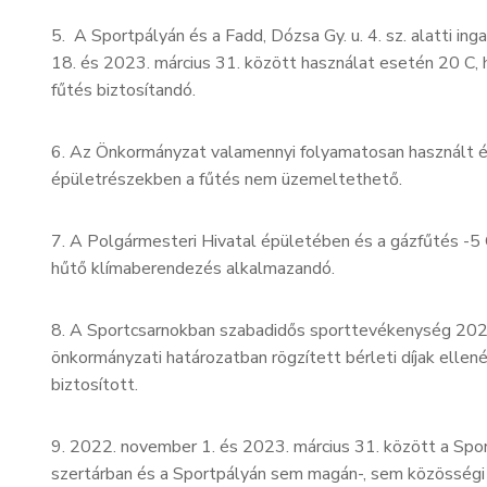
5. A Sportpályán és a Fadd, Dózsa Gy. u. 4. sz. alatti in
18. és 2023. március 31. között használat esetén 20 C, 
fűtés biztosítandó.
6. Az Önkormányzat valamennyi folyamatosan használt é
épületrészekben a fűtés nem üzemeltethető.
7. A Polgármesteri Hivatal épületében és a gázfűtés -5 
hűtő klímaberendezés alkalmazandó.
8. A Sportcsarnokban szabadidős sporttevékenység 2022.
önkormányzati határozatban rögzített bérleti díjak elle
biztosított.
9. 2022. november 1. és 2023. március 31. között a Spo
szertárban és a Sportpályán sem magán-, sem közösségi