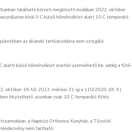
gatlanban található körzeti megbízotti irodában 2022. október
használaton kívül 0 C külső hőmérséklet alatt 10 C temperáló
pületében az állandó tartózkodásra nem szolgáló
C alatti külső hőmérséklet esetén üzemelhető be, addig a fűtő-
 október 18-tól 2023. március 31-ig a 110/2020. (IX. 9.)
nében folytatható, azonban csak 10 C temperáló fűtés
rtcsarnokban, a Napközi Otthonos Konyhán, a Tűzoltó
 rendezvény nem tartható.