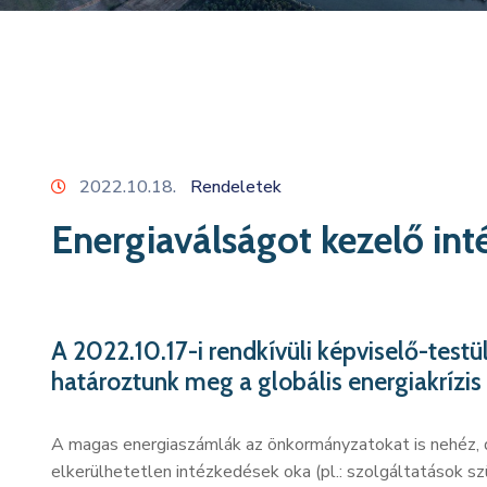
2022.10.18.
Rendeletek
Energiaválságot kezelő in
A 2022.10.17-i rendkívüli képviselő-test
határoztunk meg a globális energiakrízi
A magas energiaszámlák az önkormányzatokat is nehéz, d
elkerülhetetlen intézkedések oka (pl.: szolgáltatások s