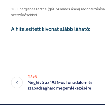
16. Energiabeszerzés (gáz, villamos áram) racionalizálás
szerződésekkel.”
A hitelesített kivonat alább láható:
Előző
Meghívó az 1956-os forradalom és
szabadságharc megemlékezésére