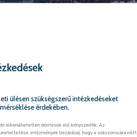
tézkedések
ületi ülésen szükségszerű intézkedéseket
s mérséklése érdekében.
e elkerülhetetlen döntések elé kényszerítik. Az
züneteltetése, intézmények bezárása), hogy a sokszorosára nőtt