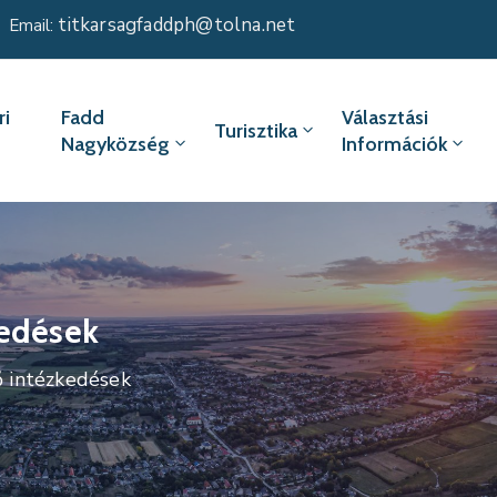
titkarsagfaddph@tolna.net
Email:
i
Fadd
Választási
Turisztika
Nagyközség
Információk
kedések
ő intézkedések