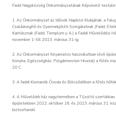
Fadd Nagyközség Önkormányzatának Képviselő-testülete 
1. Az Önkormányzat az Idősek Napközi Klubjának, a Falug
Családsegítő és Gyermekjóléti Szolgálatnak (Fadd, Etelk
Karitásznak (Fadd, Templom u. 6.) a Faddi Művelődési Há
november 1-től 2023. március 31-ig.
2. Az Önkormányzat folyamatos használatban lévő épül
Konyha, Egészségház, Polgármesteri Hivatal) a fűtés ma
20 C.
3. A faddi Kismanók Óvoda és Bölcsődében a fűtés hőfok
4. A Művelődéi ház nagytermében a Tűzoltó szertárban,
épületekben 2022. október 18. és 2023. március 31. kö
biztosítandó.