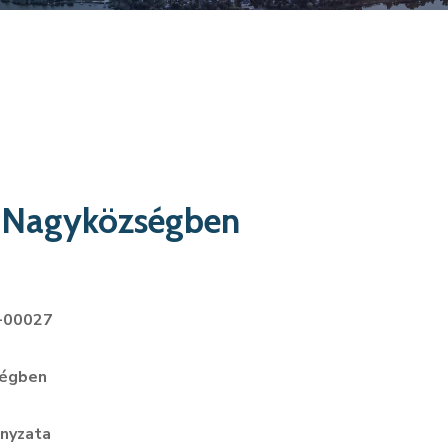
dd Nagyközségben
9-00027
ségben
nyzata