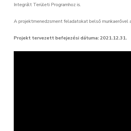
Integrált Területi Programhoz is.
A projektmenedzsment feladatokat belső munkaerővel a 
Projekt tervezett befejezési dátuma: 2021.12.31.