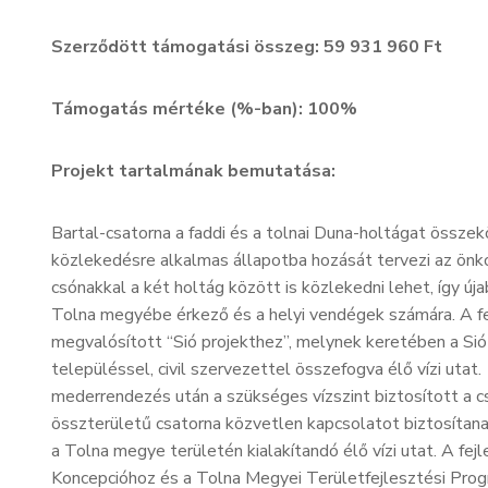
Szerződött támogatási összeg: 59 931 960 Ft
Támogatás mértéke (%-ban): 100%
Projekt tartalmának bemutatása:
Bartal-csatorna a faddi és a tolnai Duna-holtágat összek
közlekedésre alkalmas állapotba hozását tervezi az önk
csónakkal a két holtág között is közlekedni lehet, így úja
Tolna megyébe érkező és a helyi vendégek számára. A f
megvalósított “Sió projekthez”, melynek keretében a Sió
településsel, civil szervezettel összefogva élő vízi utat
mederrendezés után a szükséges vízszint biztosított a c
összterületű csatorna közvetlen kapcsolatot biztosítana
a Tolna megye területén kialakítandó élő vízi utat. A fej
Koncepcióhoz és a Tolna Megyei Területfejlesztési Prog