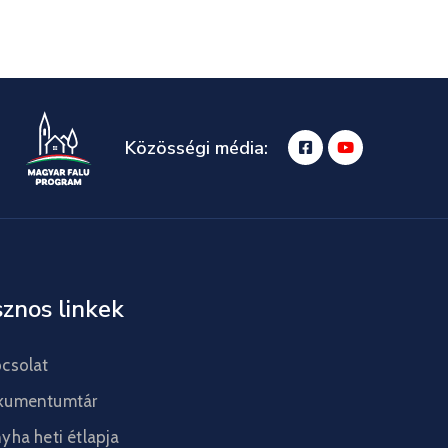
Közösségi média:
znos linkek
csolat
kumentumtár
yha heti étlapja