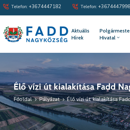
+3674447182
+367444799
Telefon:
Telefon:
Aktuális
Polgármester
Hírek
Hivatal
Élő vízi út kialakítása Fadd 
Főoldal
Pályázat
Élő vízi út kialakítása F