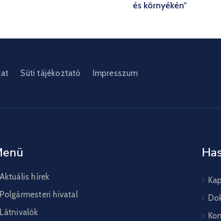
és környékén”
zat
Süti tájékoztató
Impresszum
Menü
Has
Aktuális hírek
Kap
Polgármesteri hivatal
Do
Látnivalók
Kon