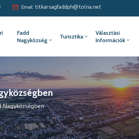
8
titkarsagfaddph@tolna.net
Email:
i
Fadd
Választási
Turisztika
Nagyközség
Információk
Nagyközségben
add Nagyközségben