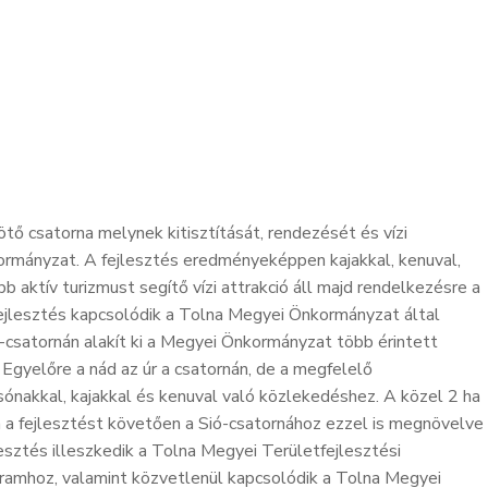
ötő csatorna melynek kitisztítását, rendezését és vízi
ormányzat. A fejlesztés eredményeképpen kajakkal, kenuval,
bb aktív turizmust segítő vízi attrakció áll majd rendelkezésre a
ejlesztés kapcsolódik a Tolna Megyei Önkormányzat által
-csatornán alakít ki a Megyei Önkormányzat több érintett
. Egyelőre a nád az úr a csatornán, de a megfelelő
sónakkal, kajakkal és kenuval való közlekedéshez. A közel 2 ha
 a fejlesztést követően a Sió-csatornához ezzel is megnövelve
lesztés illeszkedik a Tolna Megyei Területfejlesztési
ramhoz, valamint közvetlenül kapcsolódik a Tolna Megyei