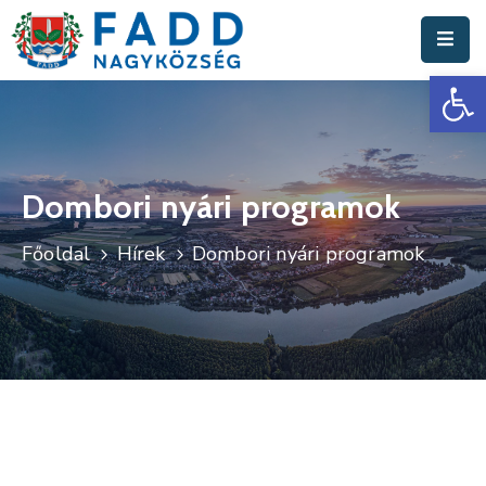
Es
Aktuális
Hírek
Polgármesteri
Hivatal
Dombori nyári programok
Fadd
Főoldal
Hírek
Dombori nyári programok
Nagyközség
Turisztika
Választási
Információk
Események