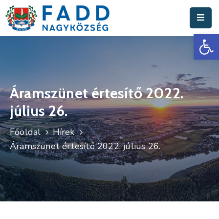
Es
Aktuális
Hírek
Polgármesteri
Hivatal
Áramszünet értesítő 2022.
július 26.
Fadd
Nagyközség
Főoldal
Hírek
Turisztika
Áramszünet értesítő 2022. július 26.
Választási
Információk
Események