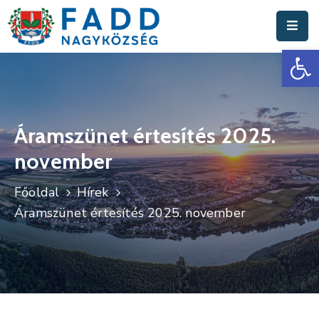
Es
Aktuális
Hírek
Polgármesteri
Hivatal
Áramszünet értesítés 2025.
november
Fadd
Nagyközség
Főoldal
Hírek
Turisztika
Áramszünet értesítés 2025. november
Választási
Információk
Események