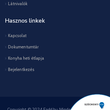
Látnivalók
Hasznos linkek
Kapcsolat
Dokumentumtár
Konyha heti étlapja
Bejelentkezés
Copyright © 2024 Fadd.hu Minden jog fenntartva.