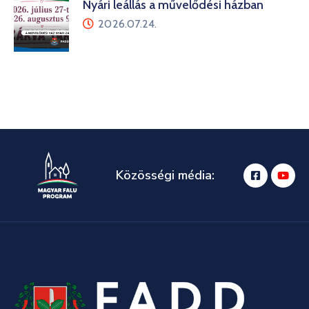
Nyári leállás a művelődési házban
2026.07.24.
Közösségi média: