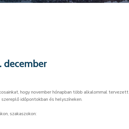
5. december
 lakosainkat, hogy november hónapban több alkalommal tervezett
n szereplő időpontokban és helyszíneken.
ákon, szakaszokon: