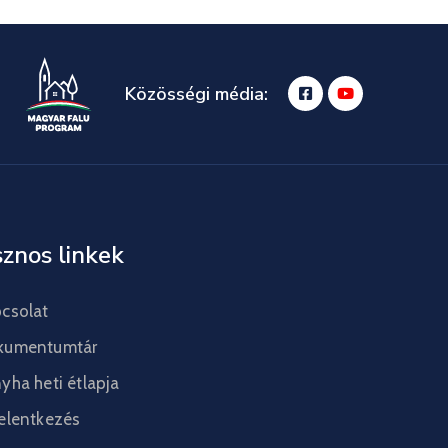
Közösségi média:
znos linkek
csolat
kumentumtár
yha heti étlapja
elentkezés