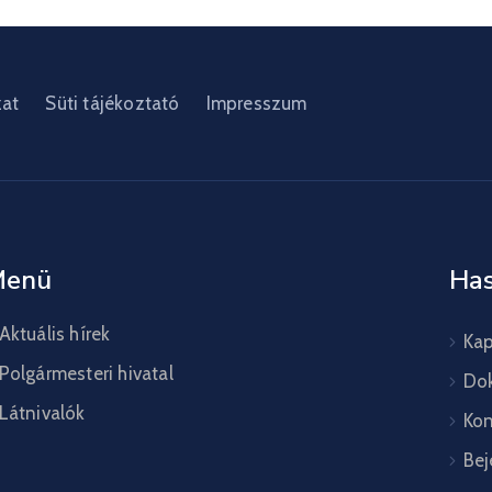
zat
Süti tájékoztató
Impresszum
Menü
Has
Aktuális hírek
Kap
Polgármesteri hivatal
Do
Látnivalók
Kon
Bej