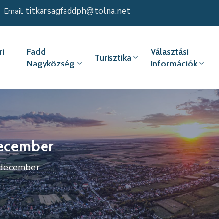
titkarsagfaddph@tolna.net
Email:
i
Fadd
Választási
Turisztika
Nagyközség
Információk
december
. december